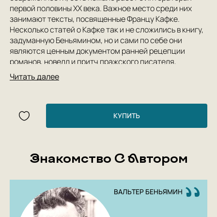
первой половины XX века. Важное место среди них
занимают тексты, посвященные Францу Кафке.
Несколько статей о Кафке так и не сложились в книгу,
задуманную Беньямином, но и сами по себе они
являются ценным документом ранней рецепции
романов, новелл и притч пражского писателя,
нашедшего в лице Беньямина, его младшего
Читать далее
современника, очень проницательного читателя, чьи
сложная судьба и прихотливая мысль не лишены
перекличек с modus vivendi кафковских героев.
Настоящее издание представляет в русском
КУПИТЬ
переводе все законченные работы Беньямина о Кафке,
а также связанные с ними заметки и письма, которые
позволяют судить о развитии замысла
Знакомство С Автором
неосуществленной книги в юнце 1920-х — 1930-х
годах и о полемике немецкого мыслителя с другими
интерпретаторами кафков-ской прозы — Гершомом
Шолемом, Вернером Крафтом, Теодором Адорно и
ВАЛЬТЕР БЕНЬЯМИН
Бертольтом Брехтом.