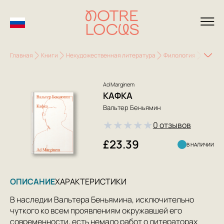
Главная
Книги
Нехудожественная литература
Филология
Литера
Ad Marginem
КАФКА
Вальтер Беньямин
★
★
★
★
★
0 отзывов
£23.39
В НАЛИЧИИ
ОПИСАНИЕ
ХАРАКТЕРИСТИКИ
В наследии Вальтера Беньямина, исключительно
чуткого ко всем проявлениям окружавшей его
современности, есть немало работ о литераторах