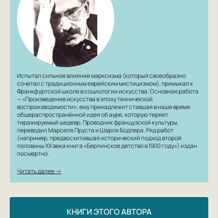
Испытал сильное влияние марксизма (который своеобразно
сочетал с традиционным еврейским мистицизмом), примыкал к
Франкфуртской школе в социологии искусства. Основная работа
— «Произведение искусства в эпоху технической
воспроизводимости»; ему принадлежит ставшая в наше время
общераспространённой идея об ауре, которую теряет
тиражируемый шедевр. Проводник французской культуры,
переводил Марселя Пруста и Шарля Бодлера. Ряд работ
(например, предвосхитившая исторический подход второй
половины XX века книга «Берлинское детство в 1900 году») издан
посмертно.
Читать далее →
КНИГИ ЭТОГО АВТОРА