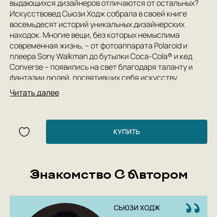
выдающихся дизайнеров отличаются от остальных?
Искусствовед Сьюзи Ходж собрала в своей книге
восемьдесят историй уникальных дизайнерских
находок. Многие вещи, без которых немыслима
современная жизнь, – от фотоаппарата Polaroid и
плеера Sony Walkman до бутылки Coca-Cola® и кед
Converse – появились на свет благодаря таланту и
фантазии людей, посвятивших себя искусству
дизайна. На страницах книги читатель встретится с
Читать далее
Коко Шанель, Ле Корбюзье, Алваром Аалто, Роном
Арадом, Филиппом Старком и многими другими
выдающимися мастерами дизайна. Художники и
архитекторы, инженеры и проектировщики, они
КУПИТЬ
работали в разных стилях и придерживались разных
эстетических взглядов, но их объединяло одно
стремление: предложить потребителю изделие,
Знакомство С Автором
которое было бы красивым, функциональным,
сделанным из современных материалов и недорогим.
.СЬЮЗИ ХОДЖ — магистр искусствоведения, автор
восьмидесяти с лишним книг, среди которых «Как
СЬЮЗИ ХОДЖ
пережить современное искусство» (2010), «Великие