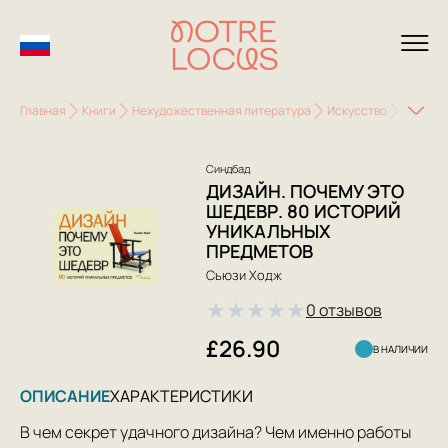
Главная
Книги
Нехудожественная литература
Искусство
Истори
Синдбад
ДИЗАЙН. ПОЧЕМУ ЭТО
ШЕДЕВР. 80 ИСТОРИЙ
УНИКАЛЬНЫХ
ПРЕДМЕТОВ
Сьюзи Ходж
★
★
★
★
★
0 отзывов
£26.90
В НАЛИЧИИ
ОПИСАНИЕ
ХАРАКТЕРИСТИКИ
В чем секрет удачного дизайна? Чем именно работы