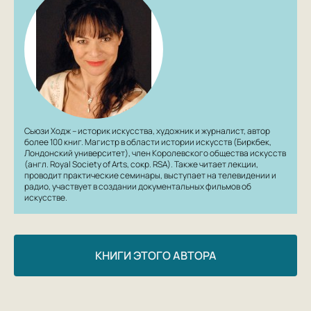
художники» (2010), «50 художественных идей, о
которых должен знать каждый» (2011) и «Почему ваш
пятилетний малыш так не сумел бы: объяснение
современного искусства» (2012). . . .
Сьюзи Ходж – историк искусства, художник и журналист, автор
более 100 книг. Магистр в области истории искусств (Биркбек,
Лондонский университет), член Королевского общества искусств
(англ. Royal Society of Arts, сокр. RSA). Также читает лекции,
проводит практические семинары, выступает на телевидении и
радио, участвует в создании документальных фильмов об
искусстве.
КНИГИ ЭТОГО АВТОРА