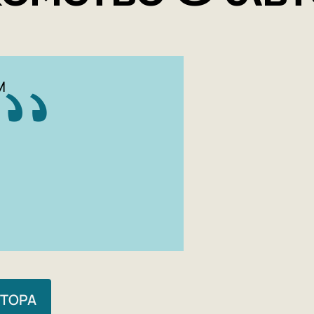
М
ВТОРА