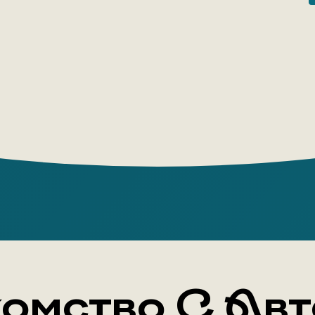
Нормана Ф
Либескинд
лет в жиз
революция
критик ар
ее ходе и
и юмором.
Нью-Йорка
показывае
свидетеля
живем в 
трансформ
пространс
омство С Ав