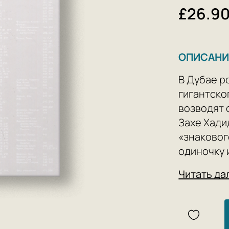
£26.9
ОПИСАНИ
В Дубае р
гигантско
возводят 
Захе Хади
«знакового
одиночку 
«Cтархите
Читать да
всё более
экстраваг
преображ
Гуггенхай