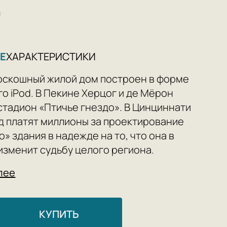
0
Е
ХАРАКТЕРИСТИКИ
оскошный жилой дом построен в форме
го iPod. В Пекине Херцог и де Мёрон
стадион «Птичье гнездо». В Цинциннати
д платят миллионы за проектирование
» здания в надежде на то, что она в
изменит судьбу целого региона.
кторы» соревнуются в проектировании
лее
 монументальных, эффектных и
антных зданий, которые радикально
ают окружающий ландшафт: Музей
КУПИТЬ
ма в Бильбао Фрэнка Гери, «Огурчик»