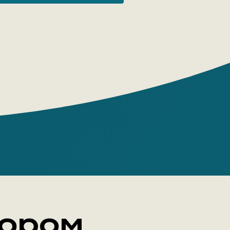
остера, Еврейский музей Даниэля
а в Берлине… За последние пятьдесят
ни наших городов произошла подлинная
. Том Дайкхофф (род. 1971), британский
хитектуры и урбанизма, рассказывает о
 результатах со знанием дела, размахом
 Исследуя городские ландшафты от
 до Пекина, от Бильбао до Астаны, он
т, что мы не просто являемся
ми появления зданий нового типа: мы
период фундаментальной
ации того, как работают современные
тва в городах-предпринимателях.
тором