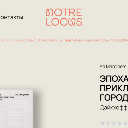
Контакты
История искусства
Эпоха зрелища. Приключения архитектуры и город XXI 
Ad Marginem
ЭПОХА
ПРИКЛ
ГОРОД
Дайкхофф
★
★
★
★