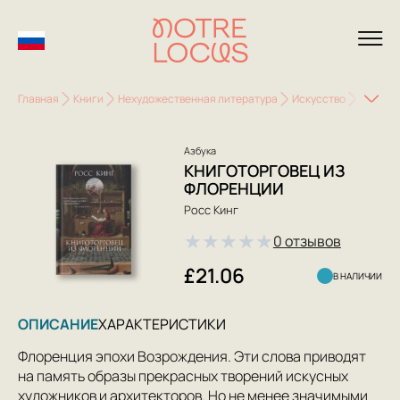
Главная
Книги
Нехудожественная литература
Искусство
Истори
Азбука
КНИГОТОРГОВЕЦ ИЗ
ФЛОРЕНЦИИ
Росс Кинг
★
★
★
★
★
0 отзывов
£21.06
В НАЛИЧИИ
ОПИСАНИЕ
ХАРАКТЕРИСТИКИ
Флоренция эпохи Возрождения. Эти слова приводят
на память образы прекрасных творений искусных
художников и архитекторов. Но не менее значимыми