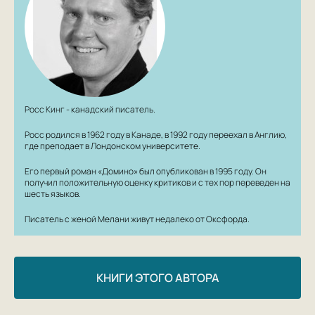
судьбоносных перемен представлены Россом Кингом
сквозь призму биографии экстраординарного
человека, несправедливо забытого историей,
Веспасиано да Бистиччи — подлинного титана
Возрождения.
Росс Кинг - канадский писатель.
Росс родился в 1962 году в Канаде, в 1992 году переехал в Англию,
где преподает в Лондонском университете.
Его первый роман «Домино» был опубликован в 1995 году. Он
получил положительную оценку критиков и с тех пор переведен на
шесть языков.
Писатель с женой Мелани живут недалеко от Оксфорда.
КНИГИ ЭТОГО АВТОРА