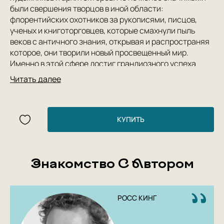
были свершения творцов в иной области:
флорентийских охотников за рукописями, писцов,
ученых и книготорговцев, которые смахнули пыль
веков с античного знания, открывая и распространяя
которое, они творили новый просвещенный мир.
Именно в этой сфере достиг грандиозного успеха
Веспасиано да Бистиччи — «король книготорговцев»,
Читать далее
которому посвящена новая захватывающая книга
Росса Кинга, автора бестселлеров «Леонардо да
Винчи и Тайная вечеря», «Микеланджело и
Сикстинская капелла» и многих других.
КУПИТЬ
Манускриптами, созданными под руководством
Веспасиано, стремились украсить свои библиотеки
просвещенные монархи и римские понтифики… Но
Знакомство С Автором
крах грандиозного предприятия «короля
книготорговцев» был предрешен: книгопечатание
сделало книги доступными для многих.
Драматические политические и религиозные
РОСС КИНГ
потрясения эпохи, история философской мысли и
европейский мир периода грандиозных и