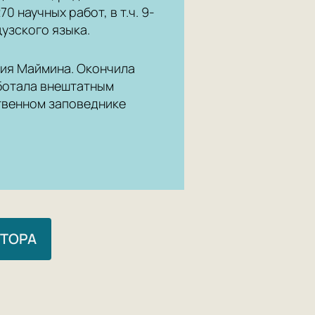
0 научных работ, в т.ч. 9-
узского языка.
ния Маймина. Окончила
аботала внештатным
твенном заповеднике
ВТОРА