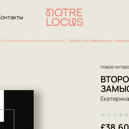
Контакты
Литературоведение. Фольклористика
Второй том «Мертвых душ». Замысл
Новое литер
ВТОРО
ЗАМЫ
Екатерин
★
★
★
★
£38.6