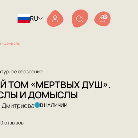
RU
0
ы и домыслы
атурное обозрение
Й ТОМ «МЕРТВЫХ ДУШ».
СЛЫ И ДОМЫСЛЫ
а Дмитриева
В НАЛИЧИИ
★
0 отзывов
0