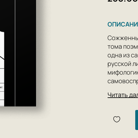
ОПИСАНИ
Сожженный
тома поэм
одна из с
русской л
мифологию
самовоспр
мемуарных
Читать да
Дмитриева
этой исто
замысла д
детективн
пяти глав