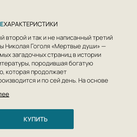
Е
ХАРАКТЕРИСТИКИ
 второй и так и не написанный третий
ы Николая Гоголя «Мертвые души» —
амых загадочных страниц в истории
итературы, породившая богатую
, которая продолжает
оизводится и по сей день. На основе
 и архивных данных Екатерина
лее
 реконструирует различные аспекты
рии: от возникновения авторского
о сожжения поэмы и почти
КУПИТЬ
ого обнаружения ранней редакции
 из второго тома шесть месяцев спустя