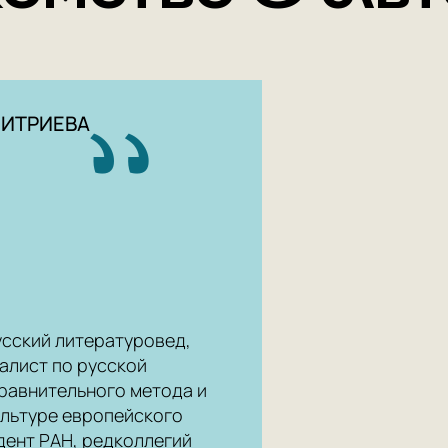
литератур
группы по
и писем Н.
ИРЛИ (Пуш
МИТРИЕВА
сский литературовед,
иалист по русской
сравнительного метода и
ультуре европейского
дент РАН, редколлегий