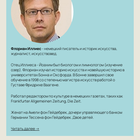
Флориан Иллиес
- немецкий писатель и историк искусства,
журналист, искусствовед.
Отец Иллиеса - Йоахим был биологом и лимнологом (изучение
озер). Флориан изучал историю искусств и новейшую историю в
университетах Бонна и Оксфорда. В Бонне завершил свое
обучение в 1998 со степенью магистра искусств работой о
Густаве Фридрихе Ваагене.
Работал редактором по культуре в немецких газетах, таких как
Frankfurter Allgemeinen Zeitung, Die Zeit.
Женат на Амели фон Гейдебрек, дочери управляющего банком
Германии Тессена фон Гейдебрек. Двое детей.
Читать далее →