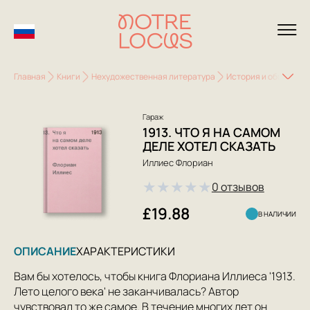
Главная
Книги
Нехудожественная литература
История и общество
Гараж
1913. ЧТО Я НА САМОМ
ДЕЛЕ ХОТЕЛ СКАЗАТЬ
Иллиес Флориан
★
★
★
★
★
0 отзывов
£19.88
В НАЛИЧИИ
ОПИСАНИЕ
ХАРАКТЕРИСТИКИ
Вам бы хотелось, чтобы книга Флориана Иллиеса '1913.
Лето целого века' не заканчивалась? Автор
чувствовал то же самое. В течение многих лет он