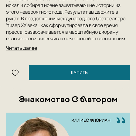
искал и собирал новые захватывающие истории из
этого невероятного года. Результат вы держите в
руках. В продолжении международного бестселлера
'тизер ХХ века', как сформулировала в свое время
пресса, разворачивается в масштабную диораму:
старые герои высвечиваются с новой стороны, к ним
присоединяются Фернандо Пессоа, Максим Горький,
Читать далее
Джек Лондон и многие другие события, явления и
люди, создавшие современность. Ждите новых
историй, полных любви и остроумия, настолько
невероятных, что они могут быть только правдой. И
КУПИТЬ
попробуйте вместе с автором выяснить, где же
заканчивается лето целого века.
Знакомство С Автором
ИЛЛИЕС ФЛОРИАН