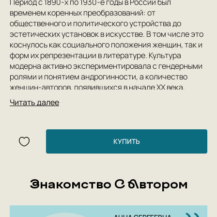
Период с 1890-х по 1930-е годы в России был
временем коренных преобразований: от
общественного и политического устройства до
эстетических установок в искусстве. В том числе это
коснулось как социального положения женщин, так и
форм их репрезентации в литературе. Культура
модерна активно экспериментировала с гендерными
ролями и понятием андрогинности, а количество
женщин-авторов, появившихся в начале XX века,
несравнимо с предыдущими периодами истории
Читать далее
отечественной литературы. В фокусе внимания этой
коллективной монографии оказывается переломный
момент в истории искусства, когда представление
фемининного и маскулинного как нормативных
КУПИТЬ
канонов сложившегося гендерного порядка
соседствовало с выходом за пределы этих канонов и
разрушением этого порядка. Статьи, включенные в
Знакомство С Автором
монографию, предлагают рассмотреть русский
модернизм в пока еще новом для отечественной науки
гендерном измерении; они поднимают вопросы о
феномене женского авторства, мужском взгляде на