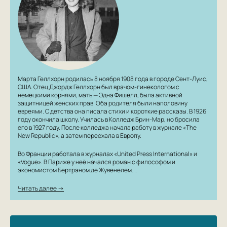
Марта Геллхорн родилась 8 ноября 1908 года в городе Сент-Луис,
США. Отец Джордж Геллхорн был врачом-гинекологом с
немецкими корнями, мать — Эдна Фишелл, была активной
защитницей женских прав. Оба родителя были наполовину
евреями. С детства она писала стихи и короткие рассказы. В 1926
году окончила школу. Училась в Колледж Брин-Мар, но бросила
его в 1927 году. После колледжа начала работу в журнале «The
New Republic», а затем переехала в Европу.
Во Франции работала в журналах «United Press International» и
«Vogue». В Париже у неё начался роман с философом и
экономистом Бертраном де Жувенелем.…
Читать далее →