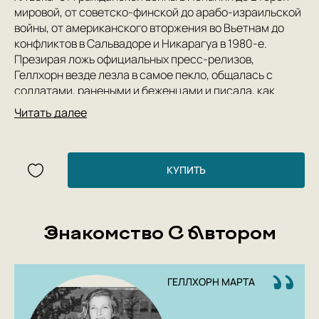
мировой, от советско-финской до арабо-израильской
войны, от американского вторжения во Вьетнам до
конфликтов в Сальвадоре и Никарагуа в 1980-е.
Презирая ложь официальных пресс-релизов,
Геллхорн везде лезла в самое пекло, общалась с
солдатами, ранеными и беженцами и писала, как
выглядит война для простых людей, попавших в ее
Читать далее
жернова. Авторский сборник репортажей «Лицо
войны», охвативший почти пятьдесят лет
кровопролития и безуспешных попыток установить
прочный мир, — резкое, как пощечина, высказывание о
КУПИТЬ
состоянии человечества, ничуть не устаревшее и за
следующие полвека.
Знакомство С Автором
ГЕЛЛХОРН МАРТА