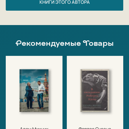
КНИГИ ЭТОГО АВТОРА
Рекомендуемые Товары
Адам Михник
Фортес Сусана