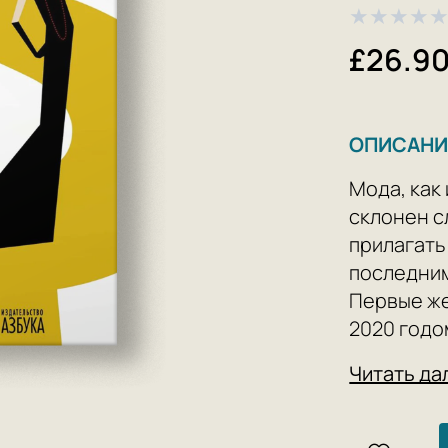
★
★
★
★
£26.9
ОПИСАНИ
Мода, как 
склонен с
прилагать
последним
Первые же
2020 годо
останется
Читать да
коронавир
представл
значении 