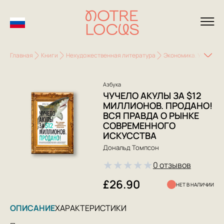
Главная
Книги
Нехудожественная литература
Экономика. Управле
Азбука
ЧУЧЕЛО АКУЛЫ ЗА $12
МИЛЛИОНОВ. ПРОДАНО!
ВСЯ ПРАВДА О РЫНКЕ
СОВРЕМЕННОГО
ИСКУССТВА
Дональд Томпсон
★
★
★
★
★
0 отзывов
£26.90
НЕТ В НАЛИЧИИ
ОПИСАНИЕ
ХАРАКТЕРИСТИКИ