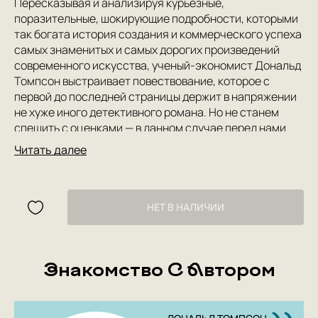
Пересказывая и анализируя курьезные,
поразительные, шокирующие подробности, которыми
так богата история создания и коммерческого успеха
самых знаменитых и самых дорогих произведений
современного искусства, ученый-экономист Дональд
Томпсон выстраивает повествование, которое с
первой до последней страницы держит в напряжении
не хуже иного детективного романа. Но не станем
спешить с оценками — в данном случае перед нами
отнюдь не банальный сборник анекдотов из
Читать далее
повседневной жизни богемы. Книга Томпсона — одно
из лучших, по мнению критиков, исследований рынка
современного искусства. Увлекая внимание читателя
скандальными историями громких продаж, попутно
НЕТ В НАЛИЧИИ
автор раскрывает сами принципы функционирования
арт-бизнеса, обычно скрытого от глаз простых
смертных. Книга Томпсона — уникальная возможность
Знакомство С Автором
проникнуть в закулисье мира аукционов и арт-
маркетов, дилеров и галеристов, художников, чьи
гонорары исчисляются семизначными цифрами, и
тех, кто лишь карабкается к вершине, — того мира, где