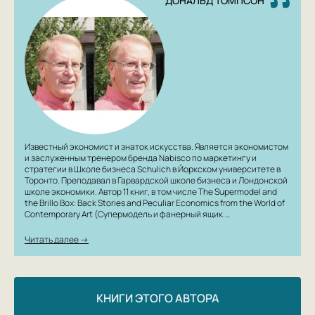
ДОНАЛЬД ТОМПСОН
искусство появляется на свет и где оно обретает
цену. Публикуется в новом переводе.
Известный экономист и знаток искусства. Является экономистом
и заслуженным тренером бренда Nabisco по маркетингу и
стратегии в Школе бизнеса Schulich в Йоркском университете в
Торонто. Преподавал в Гарвардской школе бизнеса и Лондонской
школе экономики. Автор 11 книг, в том числе The Supermodel and
the Brillo Box: Back Stories and Peculiar Economics from the World of
Contemporary Art (Супермодель и фанерный ящик.…
Читать далее →
КНИГИ ЭТОГО АВТОРА