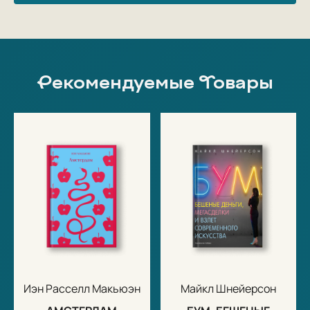
Рекомендуемые Товары
Иэн Расселл Макьюэн
Майкл Шнейерсон