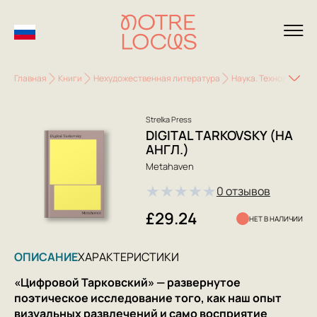
Главная
Книги
Нехудожественная литература
Наука. Технологии. IT
Strelka Press
DIGITAL TARKOVSKY (НА
АНГЛ.)
Metahaven
★
★
★
★
★
0 отзывов
£29.24
НЕТ В НАЛИЧИИ
ОПИСАНИЕ
ХАРАКТЕРИСТИКИ
«Цифровой Тарковский» — развернутое
поэтическое исследование того, как наш опыт
визуальных развлечений и само восприятие