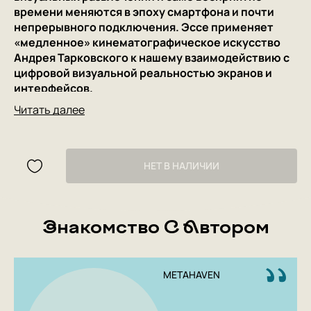
времени меняются в эпоху смартфона и почти
непрерывного подключения. Эссе применяет
«медленное» кинематографическое искусство
Андрея Тарковского к нашему взаимодействию с
цифровой визуальной реальностью экранов и
интерфейсов.
Читать далее
В США взрослый человек в среднем проводит 2 часа 51
минуту в день со смартфоном. Это на восемь минут
дольше, чем фильм Андрея Тарковского «Сталкер».
Нас не интересует призыв отложить телефон и начать
НЕТ В НАЛИЧИИ
обращать внимание на реальный мир. Вместо этого
мы хотим исследовать, какой именно опыт мы
получаем, вглядываясь в эти крошечные экраны и
Знакомство С Автором
населяющие их цифровые платформы. Нам интересно
назвать это чем-то иным, нежели зависимость от
смартфона. Нам интересно назвать это
кинематографом.
METAHAVEN