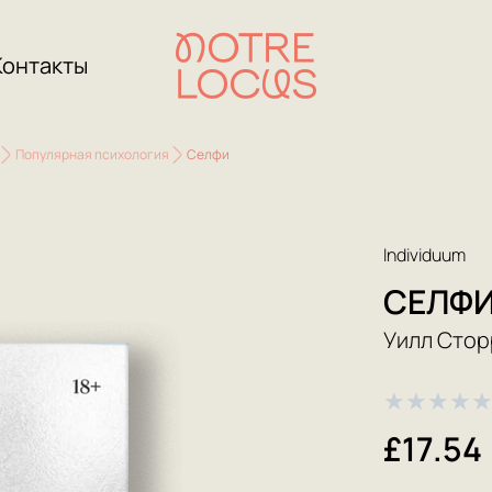
Контакты
Популярная психология
Селфи
Individuum
СЕЛФ
Уилл Стор
★
★
★
★
£17.54