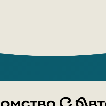
Cover typ
Translato
Age group:
омство С Ав