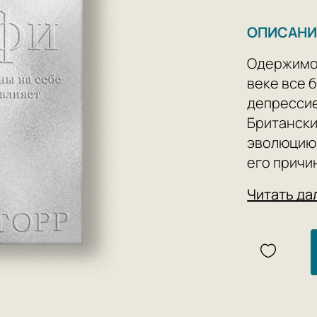
ОПИСАНИ
Одержимо
веке все 
депрессие
Британски
эволюцию
его причи
христианс
Читать да
современ
Author: У
Publishing
Year: 2019
Number of