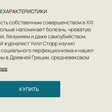
Е
ХАРАКТЕРИСТИКИ
сть собственным совершенством в XXI
больше напоминает болезнь, чреватую
й, безумием и даже самоубийством.
й журналист Уилл Сторр изучил
 социального перфекционизма и нашел
ны в Древней Греции, средневековом
тве, послевоенном капитализме и
лее
ной Кремниевой долине.
КУПИТЬ
илл Сторр
 House: Individuum
 pages: 408