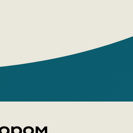
e: Paperback
r: Леонович Максим
 18+
тором