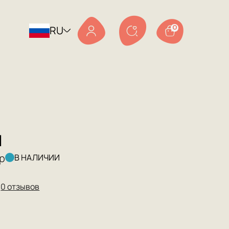
RU
0
И
р
В НАЛИЧИИ
★
0 отзывов