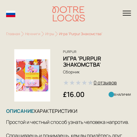
Главная
Не книги
Игры
Игра 'Purpur Знакомства'
PURPUR
ИГРА 'PURPUR
ЗНАКОМСТВА'
Сборник
★
★
★
★
★
0 отзывов
£16.00
В НАЛИЧИИ
ОПИСАНИЕ
ХАРАКТЕРИСТИКИ
Простой и честный способ узнать человека напротив.
Спрашиваешь и понимаешь, кем вы придётесь друг