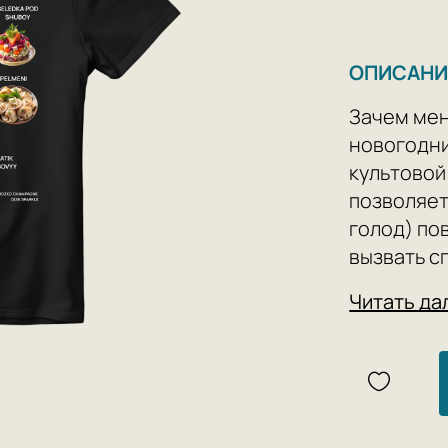
ОПИСАНИ
Зачем мен
новогодни
культовой
позволяет
голод) по
вызвать с
Идеально 
Читать да
лучше все
тарелкой.
Один разм