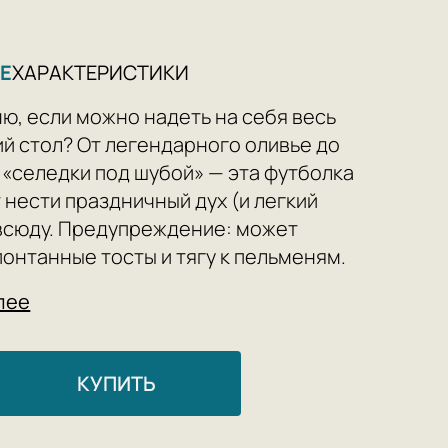
Е
ХАРАКТЕРИСТИКИ
ю, если можно надеть на себя весь
й стол? От легендарного оливье до
 «селедки под шубой» — эта футболка
 нести праздничный дух (и легкий
всюду. Предупреждение: может
понтанные тосты и тягу к пельменям.
для всех, кто знает, что шампанское
лее
го сочетается с ностальгией и полной
КУПИТЬ
ер (L-XL)