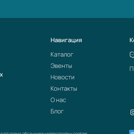
Навигация
К
Каталог
Эвенты
П
х
Новости
Контакты
О нас
Блог
сти
Условия обслуживания
Настройки cookies