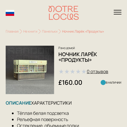
Главная
Не книги
Панельки
Ночник Ларёк «Продукты»
Рано домой
НОЧНИК ЛАРЁК
«ПРОДУКТЫ»
★
★
★
★
★
0 отзывов
£160.00
В НАЛИЧИИ
ОПИСАНИЕ
ХАРАКТЕРИСТИКИ
Тёплая белая подсветка
Рельефная поверхность
Остекление, объемные полки