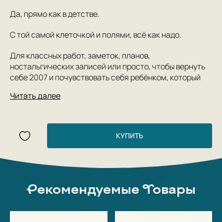
Да, прямо как в детстве.
С той самой клеточкой и полями, всё как надо.
Для классных работ, заметок, планов,
ностальгических записей или просто, чтобы вернуть
себе 2007 и почувствовать себя ребёнком, который
старается правильно подписать тетрадь.
Читать далее
Формат
:
клетка
Количество страниц:
18
КУПИТЬ
Обложка:
стандартная
В упаковке 10 шт.
Рекомендуемые Товары
Если вам нужно больше — для школы, курсов или
учебных программ — напишите нам и мы всё решим,
всё придумаем.