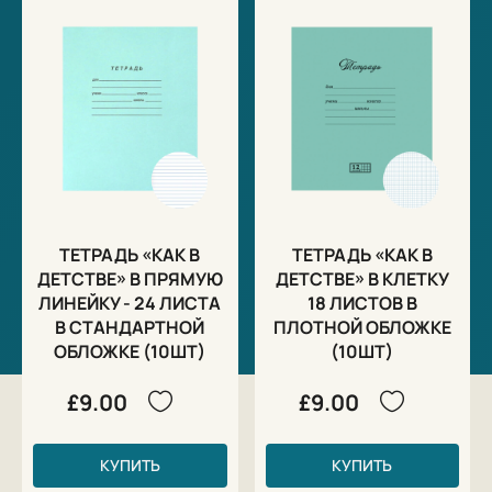
Тетрадь с зеленой обложкой предназначена для
дошкольников и учащихся начальных и средних
классов. Внутренний блок состоит из 18 листов
офсетной бумаги плотностью 60 г/м2. Линовка -
клетка с полями. Скрепка надежно соединяет листы
между собой.
ТЕТРАДЬ «КАК В
ТЕТРАДЬ «КАК В
ДЕТСТВЕ» В ПРЯМУЮ
ДЕТСТВЕ» В КЛЕТКУ
ЛИНЕЙКУ - 24 ЛИСТА
18 ЛИСТОВ В
В СТАНДАРТНОЙ
ПЛОТНОЙ ОБЛОЖКЕ
ОБЛОЖКЕ (10ШТ)
(10ШТ)
£9.00
£9.00
КУПИТЬ
КУПИТЬ