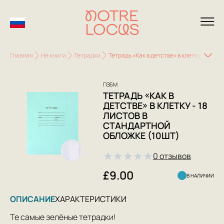
Главная
Не книги
Тетрадки
Тетрадь «Как в детстве» в клетку - 18 л
ПЗБМ
ТЕТРАДЬ «КАК В
ДЕТСТВЕ» В КЛЕТКУ - 18
ЛИСТОВ В
СТАНДАРТНОЙ
ОБЛОЖКЕ (10ШТ)
★
★
★
★
★
0 отзывов
£9.00
В НАЛИЧИИ
ОПИСАНИЕ
ХАРАКТЕРИСТИКИ
Те самые зелёные тетрадки!