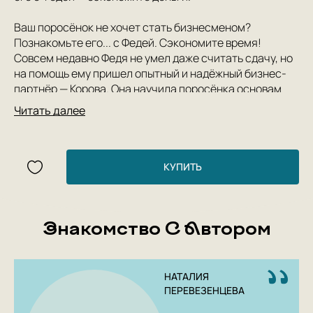
Ваш поросёнок не хочет стать бизнесменом?
Познакомьте его... с Федей. Сэкономите время!
Совсем недавно Федя не умел даже считать сдачу, но
на помощь ему пришел опытный и надёжный бизнес-
партнёр — Корова. Она научила поросёнка основам
бизнес-планирования, свободе и ответственности
Читать далее
предпринимателя. Вместе они стали настоящей
легендой лесной ярмарки!
5 причин купить книгу «Первый бизнес поросёнка
КУПИТЬ
Феди»:
«Первый бизнес поросёнка Феди» –
вдохновляющая история начинающего
Знакомство С Автором
предпринимателя. Никаких непонятных
терминов и скучных теорий!
… поэтому книга станет отличным первым
НАТАЛИЯ
самостоятельным чтением;
ПЕРЕВЕЗЕНЦЕВА
«Но зачем первокласснику читать о