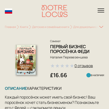
Главная
Книги
Детские и семейные книги
Для дошкольников (3-6 л
Самокат
ПЕРВЫЙ БИЗНЕС
ПОРОСЁНКА ФЕДИ
Наталия Перевезенцева
★
★
★
★
★
0 отзывов
£16.66
В НАЛИЧИИ
ОПИСАНИЕ
ХАРАКТЕРИСТИКИ
Каждый поросёнок может иметь свой бизнес! Ваш
поросёнок хочет стать бизнесменом? Познакомьте
его с Федей — сэкономите деньги.