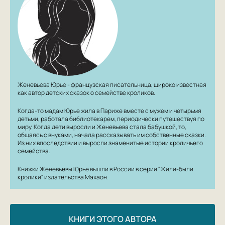
Женевьева Юрье - французская писательница, широко известная
как автор детских сказок о семействе кроликов.
Когда-то мадам Юрье жила в Париже вместе с мужем и четырьмя
детьми, работала библиотекарем, периодически путешествуя по
миру. Когда дети выросли и Женевьева стала бабушкой, то,
общаясь с внуками, начала рассказывать им собственные сказки.
Из них впоследствии и выросли знаменитые истории кроличьего
семейства.
Книжки Женевьевы Юрье вышли в России в серии "Жили-были
кролики" издательства Махаон.
КНИГИ ЭТОГО АВТОРА