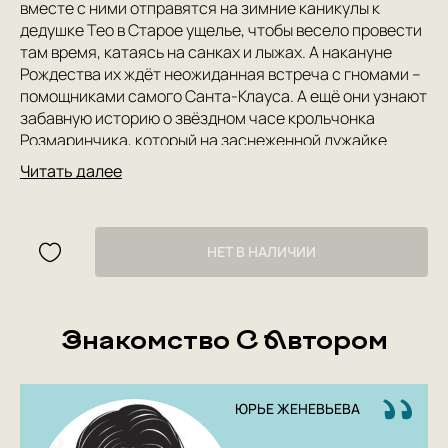
вместе с ними отправятся на зимние каникулы к
дедушке Тео в Старое ущелье, чтобы весело провести
там время, катаясь на санках и лыжах. А накануне
Рождества их ждёт неожиданная встреча с гномами –
помощниками самого Санта-Клауса. А ещё они узнают
забавную историю о звёздном часе крольчонка
Розмаринчика, который на заснеженной лужайке
исполнил свой показательный танец.
Читать далее
Эта книга – прекрасный новогодний подарок для
малышей.
НЕТ В НАЛИЧИИ
Знакомство С Автором
ЮРЬЕ ЖЕНЕВЬЕВА