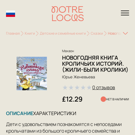
Главная
Книги
Детские и семейные книги
Сказки
Новогодняя кни
Махаон
НОВОГОДНЯЯ КНИГА
КРОЛИЧЬИХ ИСТОРИЙ.
(ЖИЛИ-БЫЛИ КРОЛИКИ)
Юрье Женевьева
★
★
★
★
★
0 отзывов
£12.29
НЕТ В НАЛИЧИИ
ОПИСАНИЕ
ХАРАКТЕРИСТИКИ
Дети с удовольствием познакомятся с непоседами
крольчатами из большого кроличьего семейства и