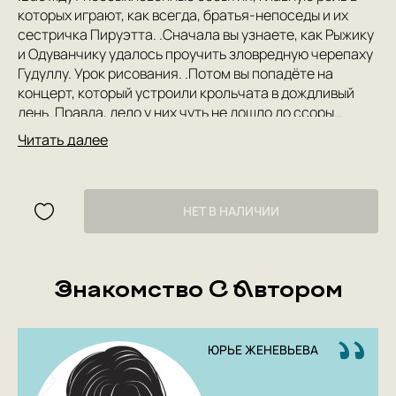
которых играют, как всегда, братья-непоседы и их
сестричка Пируэтта. .Сначала вы узнаете, как Рыжику
и Одуванчику удалось проучить зловредную черепаху
Гудуллу. Урок рисования. .Потом вы попадёте на
концерт, который устроили крольчата в дождливый
день. Правда, дело у них чуть не дошло до ссоры…
Вперёд, музыканты! .А в конце у вас будет шанс
Читать далее
отправиться вслед за крольчатами в заброшенный
дом, где, как говорят, водятся привидения…
Заколдованный дом .
НЕТ В НАЛИЧИИ
Знакомство С Автором
ЮРЬЕ ЖЕНЕВЬЕВА