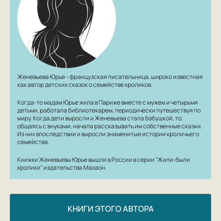
Женевьева Юрье - французская писательница, широко известная
как автор детских сказок о семействе кроликов.
Когда-то мадам Юрье жила в Париже вместе с мужем и четырьмя
детьми, работала библиотекарем, периодически путешествуя по
миру. Когда дети выросли и Женевьева стала бабушкой, то,
общаясь с внуками, начала рассказывать им собственные сказки.
Из них впоследствии и выросли знаменитые истории кроличьего
семейства.
Книжки Женевьевы Юрье вышли в России в серии "Жили-были
кролики" издательства Махаон.
КНИГИ ЭТОГО АВТОРА