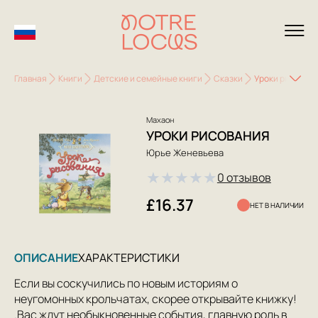
Главная
Книги
Детские и семейные книги
Сказки
Уроки рисован
Махаон
УРОКИ РИСОВАНИЯ
Юрье Женевьева
★
★
★
★
★
0 отзывов
£16.37
НЕТ В НАЛИЧИИ
ОПИСАНИЕ
ХАРАКТЕРИСТИКИ
Если вы соскучились по новым историям о
неугомонных крольчатах, скорее открывайте книжку!
.Вас ждут необыкновенные события, главную роль в