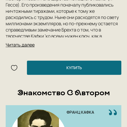
Гессе). Его произведения поначалу публиковались
ничтожными тиражами, которые к тому же
расходились с трудом. Ныне они расходятся по свету
миллионами экземпляров, но по-прежнему остается
справедливым замечание Брехта о том, что в
творчестве Кафки 'ко всему нужен ключ, как в
тайнописи'. Возможно, этот ключ можно отыскать в
Читать далее
дневниках писателя, наиболее выразительные
страницы которых представлены в настоящем
издании. Здесь зафиксированы литературные
замыслы, фрагменты и варианты рассказов,
КУПИТЬ
размышления о жизни и искусстве, отрывки из писем и
снов. Кроме дневников в книгу вошли афоризмы,
письмо к отцу, а также подлинное завещание
Знакомство С Автором
писателя.
ФРАНЦ КАФКА