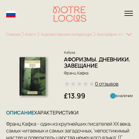
Главная
Книги
Художественная литература
Биографии. Мемуары
Азбука
АФОРИЗМЫ. ДНЕВНИКИ.
ЗАВЕЩАНИЕ
Франц Кафка
★
★
★
★
★
0 отзывов
£13.99
В НАЛИЧИИ
ОПИСАНИЕ
ХАРАКТЕРИСТИКИ
Франц Кафка - один из крупнейших писателей ХХ века,
самых читаемых и самых загадочных, 'непостижимый
мастер и повелитель царства немецкого языка' (Г.