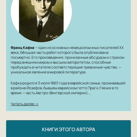
Франц Кафка
— один из основных немецкоязычных писателей XX
века, бо́льшая часть работ которого была опубликована
посмертно. Его произведения, пронизанные абсурдом и страхом
перед внешним миром и высшим авторитетом, способные
пробуждать в читателе соответствующие тревожные чувства, —
уникальное явление в мировой литературе.
Кафка родился 3 июля 1883 года в еврейской семье, проживавшей
в районе Йозефов, бывшем еврейском гетто Праги (Чехия в то
время — часть Австро-Венгерской империи).…
Читать далее →
КНИГИ ЭТОГО АВТОРА