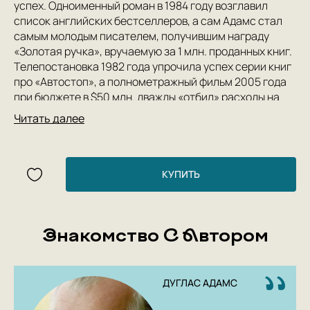
успех. Одноименный роман в 1984 году возглавил
список английских бестселлеров, а сам Адамс стал
самым молодым писателем, получившим награду
«Золотая ручка», вручаемую за 1 млн. проданных книг.
Телепостановка 1982 года упрочила успех серии книг
про «Автостоп», а полнометражный фильм 2005 года
при бюджете в $50 млн. дважды «отбил» расходы на
экранизацию и был номинирован на 7 премий.
Читать далее
Популярность сатирической «трилогии в пяти частях»
выплеснулась в музыкальную и компьютерную
индустрию. Так, группы Radiohead, Coldplay, NOFX
используют цитаты из романа Адамса, а Level 42
КУПИТЬ
названа в честь главной сюжетной линии романа.
Герои не менее культового фильма «Люди в черном»
беззастенчиво пользуются саркастическими
Знакомство С Автором
диалогами персонажей Адамса.
ДУГЛАС АДАМС