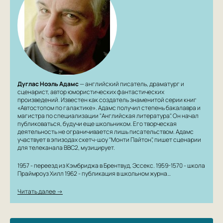
Дуглас Ноэль Адамс
— английский писатель, драматург и
сценарист, автор юмористических фантастических
произведений. Известен как создатель знаменитой серии книг
«Автостопом по галактике». Адамс получил степень бакалавра и
магистра по специализации "Английская литература". Он начал
публиковаться, будучи еще школьником. Его творческая
деятельность не ограничивается лишь писательством. Адамс
участвует в эпизодах скетч-шоу "Монти Пайтон", пишет сценарии
для телеканала BBC2, музицирует.
1957 - переезд из Кэмбриджа в Брентвуд, Эссекс. 1959-1570 - школа
Праймроуз Хилл 1962 - публикация в школьном журна…
Читать далее →