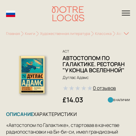
Главная
Книги
Художественная литература
Классика
Автостопом
АСТ
АВТОСТОПОМ ПО
ГАЛАКТИКЕ. РЕСТОРАН
"У КОНЦА ВСЕЛЕННОЙ"
Дуглас Адамс
★
★
★
★
★
0 отзывов
£14.03
В НАЛИЧИИ
ОПИСАНИЕ
ХАРАКТЕРИСТИКИ
«Автостопом по Галактике», стартовав в качестве
радиопостановки на Би-би-си, имел грандиозный