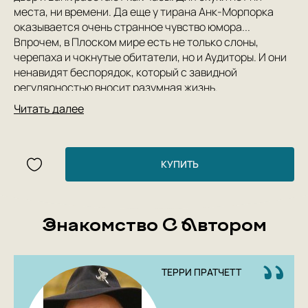
места, ни времени. Да еще у тирана Анк-Морпорка
оказывается очень странное чувство юмора...
Впрочем, в Плоском мире есть не только слоны,
черепаха и чокнутые обитатели, но и Аудиторы. И они
ненавидят беспорядок, который с завидной
регулярностью вносит разумная жизнь.
Два романа из цикла «Плоский мир» в неповторимом
Читать далее
стиле сэра Терри Пратчетта.
КУПИТЬ
Знакомство С Автором
ТЕРРИ ПРАТЧЕТТ