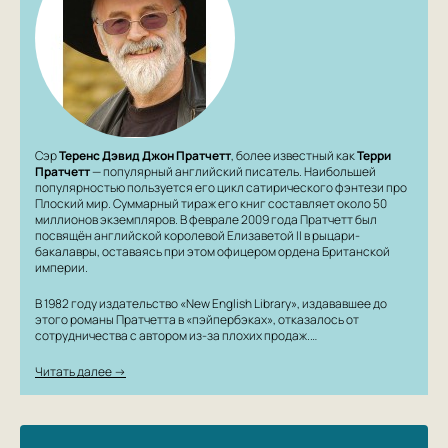
Сэр
Теренс Дэвид Джон Пратчетт
, более известный как
Терри
Пратчетт
— популярный английский писатель. Наибольшей
популярностью пользуется его цикл сатирического фэнтези про
Плоский мир. Суммарный тираж его книг составляет около 50
миллионов экземпляров. В феврале 2009 года Пратчетт был
посвящён английской королевой Елизаветой II в рыцари-
бакалавры, оставаясь при этом офицером ордена Британской
империи.
В 1982 году издательство «New English Library», издававшее до
этого романы Пратчетта в «пэйпербэках», отказалось от
сотрудничества с автором из-за плохих продаж.…
Читать далее →