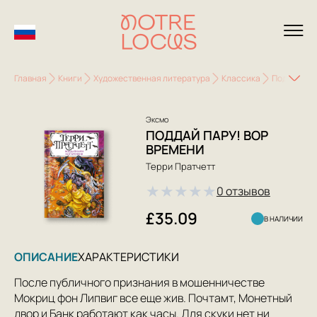
Главная
Книги
Художественная литература
Классика
Поддай пар
Эксмо
ПОДДАЙ ПАРУ! ВОР
ВРЕМЕНИ
Терри Пратчетт
★
★
★
★
★
0 отзывов
£35.09
В НАЛИЧИИ
ОПИСАНИЕ
ХАРАКТЕРИСТИКИ
После публичного признания в мошенничестве
Мокриц фон Липвиг все еще жив. Почтамт, Монетный
двор и Банк работают как часы. Для скуки нет ни