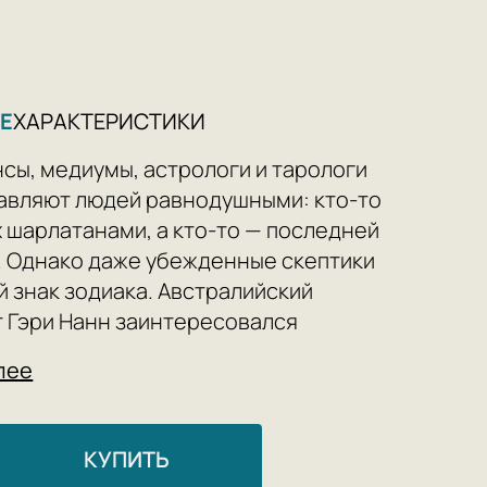
Е
ХАРАКТЕРИСТИКИ
сы, медиумы, астрологи и тарологи
авляют людей равнодушными: кто-то
х шарлатанами, а кто-то — последней
. Однако даже убежденные скептики
̆ знак зодиака. Австралийский
 Гэри Нанн заинтересовался
ими, когда сперва к ним стала ходить
лее
вленная горем сестра, а затем узнал,
биржи привлекают их на работу. Откуда
а тяга к мистике и может ли она пойти
КУПИТЬ
льзу? Почему люди тратят время и