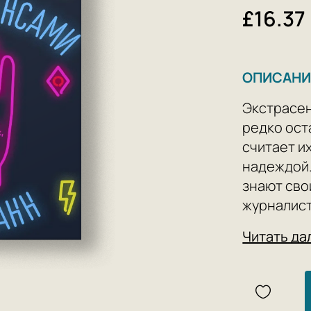
£16.37
ОПИСАНИ
Экстрасен
редко ост
считает и
надеждой
знают свои
журналист
ясновидящ
Читать да
его разда
что даже 
берется эт
нам на по