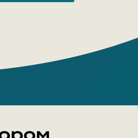
услуги прорицателей, если их
ти не доказаны наукой? Нанн решил
ся в том, как устроен мир
ий, гаданий и разговорчивых духов. В
стины он сам научился читать Таро,
 с ясновидящими-детективами,
ональными интуитами,
рующими миллиардеров, и теми, чью
и изменили. Одно несомненно:
льный бизнес никуда не денется.
и нет — выбор за вами.
эри Нанн
 House: Individuum
тором