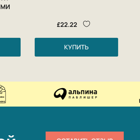
ЫМИ
£22.22
КУПИТЬ