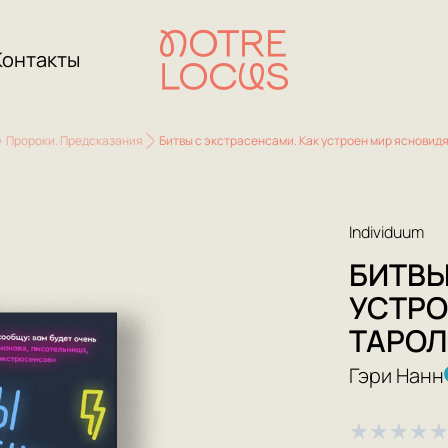
Контакты
Пророки. Предсказания
Битвы с экстрасенсами. Как устроен мир ясновид
Individuum
БИТВЫ
УСТРО
ТАРОЛ
Гэри Нанн
★
★
★
★