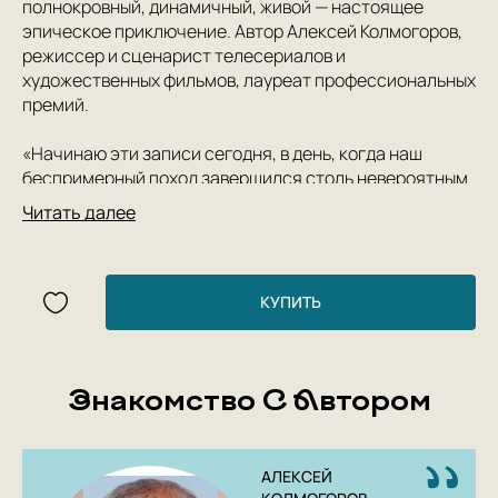
полнокровный, динамичный, живой — настоящее
эпическое приключение. Автор Алексей Колмогоров,
режиссер и сценарист телесериалов и
художественных фильмов, лауреат профессиональных
премий.
«Начинаю эти записи сегодня, в день, когда наш
беспримерный поход завершился столь невероятным
образом.
Читать далее
Я, Леонид Анненков, мичман Императорского Военно-
морского флота, 1898 года рождения, удостоверяю,
что все, описанное здесь, есть правда и только
КУПИТЬ
правда.
В ночь с 16 на 17 июля 1918 года я участвовал в
Знакомство С Автором
операции по спасению Государя Императора и
августейшей семьи из большевистского плена в доме
Ипатьева в Екатеринбурге.
АЛЕКСЕЙ
Операция эта увенчалась полным успехом. Мои