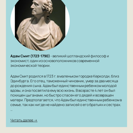
Адам Смит (1723-1790)
- великий шотландский философ и
экономист, один из основоположников современной
экономической теории.
Адам Смит родился в 1723 г. в маленьком городке Керколди, близ
Эдинбурга. Его отец, таможенный чиновник, умер за два месяца
до рождения сына. Адам был единственным ребенком молодой
вдовы, и она посвятила ему всю жизнь. В возрасте 4 лет он был
похищен цыганами, но быстро спасен его дядей и возвращен
матери. Предполагается, что Адам был единственным ребенком в
семье, так как нигде не найдено записей о его братьях и сестрах.
…
Читать далее →