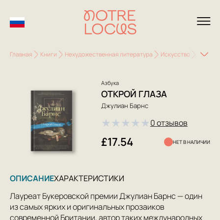
Главная
Книги
Нехудожественная литература
Искусство
Истори
Азбука
ОТКРОЙ ГЛАЗА
Джулиан Барнс
★
★
★
★
★
0 отзывов
£17.54
НЕТ В НАЛИЧИИ
ОПИСАНИЕ
ХАРАКТЕРИСТИКИ
Лауреат Букеровской премии Джулиан Барнс — один
из самых ярких и оригинальных прозаиков
современной Британии, автор таких международных