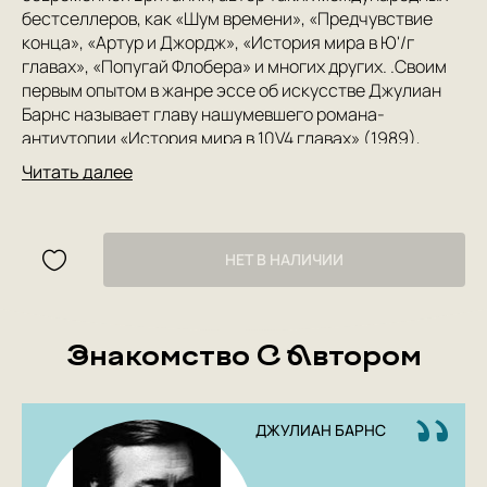
бестселлеров, как «Шум времени», «Предчувствие
конца», «Артур и Джордж», «История мира в Ю'/г
главах», «Попугай Флобера» и многих других. .Своим
первым опытом в жанре эссе об искусстве Джулиан
Барнс называет главу нашумевшего романа-
антиутопии «История мира в 10V4 главах» (1989),
посвященную картине Теодора Жерико «Плот
Читать далее
„Медузы'». Именно поэтому, уже как самостоятельное
произведение, в сборнике «Открой глаза» она
оказывается первой из семнадцати увлекательных
коротких историй о художниках и их работах,
НЕТ В НАЛИЧИИ
приглашающих читателя проследить путь
изобразительного искусства от начала XIX века до
современности. В этих эссе есть все, что
Знакомство С Автором
традиционно присуще прозе Барнса: великолепное
чувство стиля, виртуозное равновесие едкой иронии и
утонченного лиризма, сарказма на грани цинизма и
веселого озорства. Но еще это собрание тонких,
ДЖУЛИАН БАРНС
остроумных и порой неожиданных наблюдений,
дарящих не только литературное удовольствие, но и