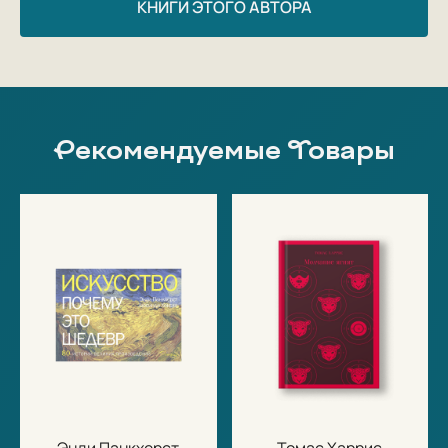
КНИГИ ЭТОГО АВТОРА
Рекомендуемые Товары
Энди Панкхерст
Томас Харрис