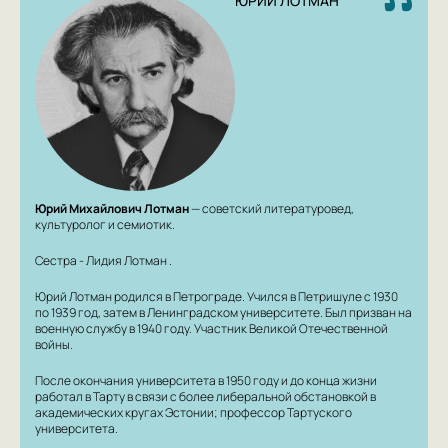
ЮРИЙ ЛОТМАН
табель о рангах, домашнее образование,
великосветский бал, дуэль, карточная игра и др.
Благодаря разнообразию привлеченных
документальных источников, широте обобщений и
доступности изложения одно из важнейших
исследований по истории русской дворянской
культуры до сих пор остается популярным не только
среди специалистов, но и у широкой читательской
аудитории.
Юрий Михайлович Лотман
— советский литературовед,
культуролог и семиотик.
Сестра -
Лидия Лотман
.
Юрий Лотман родился в Петрограде. Учился в Петришуле с 1930
по 1939 год, затем в Ленинградском университете. Был призван на
военную службу в 1940 году. Участник Великой Отечественной
войны.
После окончания университета в 1950 году и до конца жизни
работал в Тарту в связи с более либеральной обстановкой в
академических кругах Эстонии; профессор Тартуского
университета.