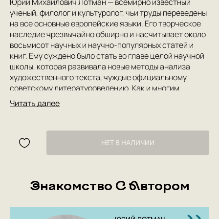
Юрий Михайлович Лотман — всемирно известный
ученый, филолог и культуролог, чьи труды переведены
на все основные европейские языки. Его творческое
наследие чрезвычайно обширно и насчитывает около
восьмисот научных и научно-популярных статей и
книг. Ему суждено было стать во главе целой научной
школы, которая развивала новые методы анализа
художественного текста, чуждые официальному
советскому литературоведению. Как и многим
выдающимся ученым, Ю. М. Лотману было трудно
Читать далее
оставаться в рамках одной научной дисциплины: его
исследования были посвящены не только литературе
XVIII и XIX веков, но и истории русской общественной
мысли, теории искусства, культурологии. В конце
НЕТ В НАЛИЧИИ
1980-х годов он читал на телевидении лекции о быте и
традициях русского дворянства: эти телепередачи
собирали у экранов миллионы зрителей. На основе
Знакомство С Автором
телевизионного цикла лекций ученым и была создана
книга «Беседы о русской культуре». Она погружает
читателя в эпоху XVIII — начала XIX века, которая
представлена через реалии повседневной жизни: