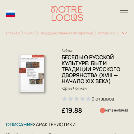
Главная
Книги
Нехудожественная литература
История и общество
Азбука
БЕСЕДЫ О РУССКОЙ
КУЛЬТУРЕ: БЫТ И
ТРАДИЦИИ РУССКОГО
ДВОРЯНСТВА (XVIII —
НАЧАЛО XIX ВЕКА)
Юрий Лотман
★
★
★
★
★
0 отзывов
£19.88
НЕТ В НАЛИЧИИ
ОПИСАНИЕ
ХАРАКТЕРИСТИКИ