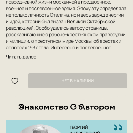
повседневной жизни москвичей в предвоенное,
военное и послевоенное время. Эпоху эту определяла
не только личность Сталина, но и весь заряд энергии
и идей, который был вызван Великой Октябрьской
революцией. Особо удались автору страницы,
рассказывающие о рабоче-крестьянском правосудии
и милиции, о преступном мире Москвы, об арестах и
допросах 1937 года. Интересно и послевоенное
время: победа, строительство высотных зданий,
Читать далее
денежная реформа, футбол, советская школа и
многое-многое другое.
Все это фактологическое богатство, которое
Г.В.Андреевский собирал не один год, позволяет по-
НЕТ В НАЛИЧИИ
новому, в неизвестной ранее полноте, увидеть Москву
и москвичей, проникнуться гордостью за жизненный
подвиг творцов социализма, хранителей российской
Знакомство С Автором
культуры и державности.
ГЕОРГИЙ