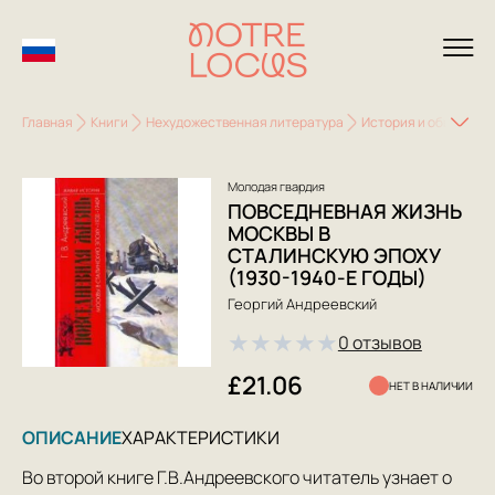
Главная
Книги
Нехудожественная литература
История и общество
Молодая гвардия
ПОВСЕДНЕВНАЯ ЖИЗНЬ
МОСКВЫ В
СТАЛИНСКУЮ ЭПОХУ
(1930-1940-Е ГОДЫ)
Георгий Андреевский
★
★
★
★
★
0 отзывов
£21.06
НЕТ В НАЛИЧИИ
ОПИСАНИЕ
ХАРАКТЕРИСТИКИ
Во второй книге Г.В.Андреевского читатель узнает о