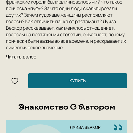
франкские короли были длинноволосыми? Что такое
прическа «пуф»? За что одни люди скальпировали
других? Зачем кудрявые женщины распрямляют
волосы? Как отличить панка от растамана? Луиза
Веркор рассказывает, как менялось отношение к
волосам на протяжении столетий, объясняет, почему
прически были важны во все времена, и раскрывает их
символическое значение.
Читать далее
Author: Пьер д'Онно, Луиза Веркор
Publishing House: А+А
Year: 2022
КУПИТЬ
Number of pages: 112
Cover type: hardback
Translator: Маргарита Кирилкина
Editor: Александра Устюжанина
Знакомство С Автором
ЛУИЗА ВЕРКОР