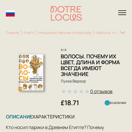
Главная
Книги
Нехудожественная литература
Красота. Мода. Этик
А+А
ВОЛОСЫ. ПОЧЕМУ ИХ
ЦВЕТ, ДЛИНА И ФОРМА
ВСЕГДА ИМЕЮТ
ЗНАЧЕНИЕ
Луиза Веркор
★
★
★
★
★
0 отзывов
£18.71
В НАЛИЧИИ
ОПИСАНИЕ
ХАРАКТЕРИСТИКИ
Кто носил парики в Древнем Египте? Почему