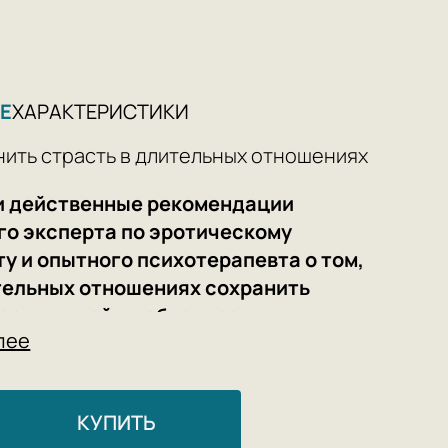
Е
ХАРАКТЕРИСТИКИ
нить страсть в длительных отношениях
и действенные рекомендации
го эксперта по эротическому
у и опытного психотерапевта о том,
ительных отношениях сохранить
первых дней влюбленности.
лее
 длительные любовные отношения,
 спокойствия, стабильности
ности. Но обретая все это, мы часто
КУПИТЬ
терес к постоянному партнеру,