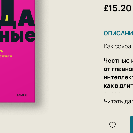
£15.20
ОПИСАНИ
Как сохра
Честные 
от главно
интеллект
как в дл
страсть 
Читать да
Вступая в
мы жаждем
и безопас
теряем ин