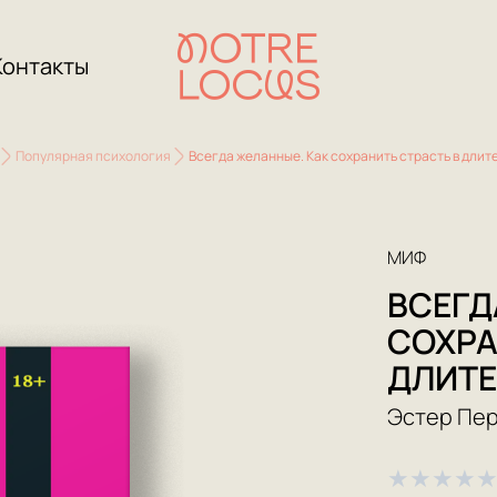
Контакты
Популярная психология
Всегда желанные. Как сохранить страсть в длит
МИФ
ВСЕГД
СОХРА
ДЛИТЕ
Эстер Пе
★
★
★
★