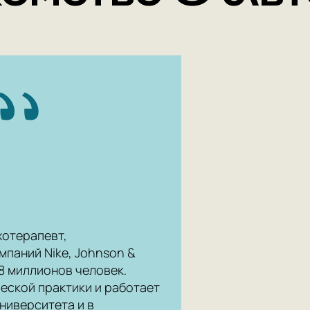
Книга так
исследова
из психот
Ранее кни
«Размноже
Для к
Для пар в
стремятся
дней влюб
хотерапевт,
Для всех,
мпаний Nike, Johnson &
отношени
8 миллионов человек.
еской практики и работает
От ав
ниверситета и в