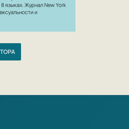
 8 языках. Журнал New York
Любовь рв
сексуальности и
без загад
дистанцию
гаснет в 
возникает
в условия
ВТОРА
поддержан
необходим
Любовь ст
хотеть. Ж
все время
недоступно
произошло
может слу