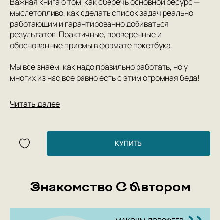
Важная книга о том, как сберечь основной ресурс —
мыслетопливо, как сделать список задач реально
работающим и гарантированно добиваться
результатов. Практичные, проверенные и
обоснованные приемы в формате покетбука.
Мы все знаем, как надо правильно работать, но у
многих из нас все равно есть с этим огромная беда!
Мы знаем, что нужно правильно расставлять
Читать далее
приоритеты, заниматься сначала первоочередными
вещами, не отвлекаться на пустяки, когда заняты
важным делом, есть слона частями, лягушку — утром,
а отвар летучих мышей принимать на ночь... Мы все
КУПИТЬ
это знаем, но по какой-то причине делаем все, как
привыкли, то есть плохо. Худшее, что можно сделать в
этой ситуации — это начать винить себя в
Знакомство С Автором
несобранности, в результате чего нажить массу
комплексов и работать еще хуже, только при этом еще
и начать ненавидеть всех окружающих.