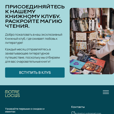
ПРИСОЕДИНЯЙТЕСЬ
К НАШЕМУ
КНИЖНОМУ КЛУБУ.
РАСКРОЙТЕ МАГИЮ
ЧТЕНИЯ.
Добро пожаловать в наш эксклюзивный
Книжный клуб, где оживает любовь к
литературе!
Каждый месяц отправляйтесь в
захватывающее литературное
путешествие, поскольку мы отбираем
для вас очаровательные книги!
ВСТУПИТЬ В КЛУБ
Контакты
Узнавайте первыми о скидках и
ивентах
notrelocus@gmail.com