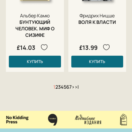
Альбер Камю
Фридрих Ницше
БУНТУЮЩИЙ
ВОЛЯ К ВЛАСТИ
ЧЕЛОВЕК. МИФ О
СИЗИФЕ
£14.03
£13.99
КУПИТЬ
КУПИТЬ
1
2
3
4
5
6
7
>
>|