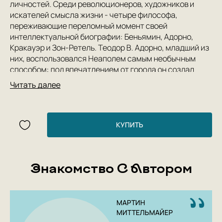
личностей. Среди революционеров, художников и
искателей смысла жизни - четыре философа,
переживающие переломный момент своей
интеллектуальной биографии: Беньямин, Адорно,
Кракауэр и Зон-Ретель. Теодор В. Адорно, младший из
них, воспользовался Неаполем самым необычным
способом: под впечатлением от города он создал
теорию, выстроенную вокруг катастрофы, о которой
Читать далее
пока ничего не знает окружающий ее благодатный
край. .В своей книге Мартин Миттельмайер (род. 1971)
предлагает совершенно по-новому взглянуть на
знаменитого философа, культовый статус теорий
КУПИТЬ
которого зачастую скрывает их истинный смысл.
Автор возвращает читателя к истокам философии
Адорно, которая зачастую кажется герметичной и
Знакомство С Автором
строгой. Эти истоки - в пестрой средиземноморской
жизни, в мягком туфе, в шуме прибоя на берегах,
когда-то населенных сиренами, в мрачном,
доисторическом Позитано и в устрашающих морских
МАРТИН
гадах из знаменитого неаполитанского аквариума. . .
МИТТЕЛЬМАЙЕР