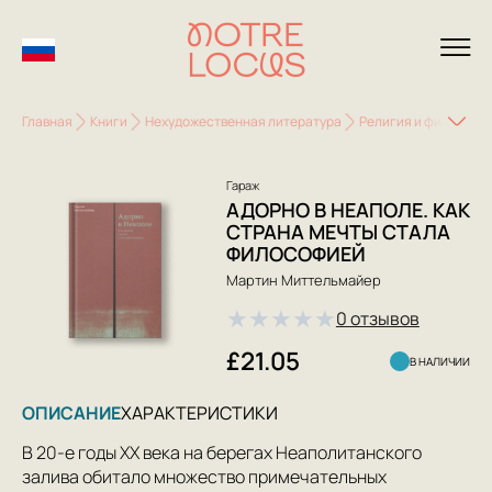
Главная
Книги
Нехудожественная литература
Религия и философи
Гараж
АДОРНО В НЕАПОЛЕ. КАК
СТРАНА МЕЧТЫ СТАЛА
ФИЛОСОФИЕЙ
Мартин Миттельмайер
★
★
★
★
★
0 отзывов
£21.05
В НАЛИЧИИ
ОПИСАНИЕ
ХАРАКТЕРИСТИКИ
В 20-е годы ХХ века на берегах Неаполитанского
залива обитало множество примечательных