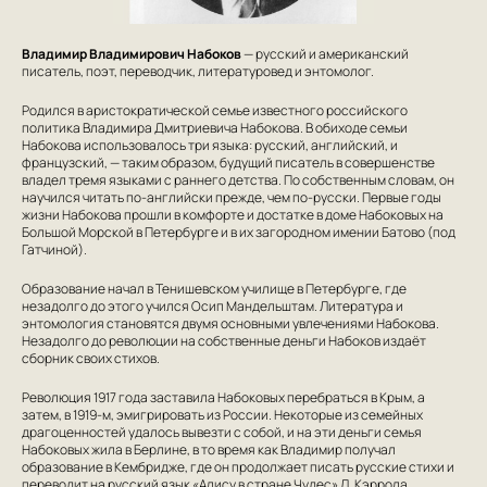
Владимир Владимирович Набоков
— русский и американский
писатель, поэт, переводчик, литературовед и энтомолог.
Родился в аристократической семье известного российского
политика Владимира Дмитриевича Набокова. В обиходе семьи
Набокова использовалось три языка: русский, английский, и
французский, — таким образом, будущий писатель в совершенстве
владел тремя языками с раннего детства. По собственным словам, он
научился читать по-английски прежде, чем по-русски. Первые годы
жизни Набокова прошли в комфорте и достатке в доме Набоковых на
Большой Морской в Петербурге и в их загородном имении Батово (под
Гатчиной).
Образование начал в Тенишевском училище в Петербурге, где
незадолго до этого учился Осип Мандельштам. Литература и
энтомология становятся двумя основными увлечениями Набокова.
Незадолго до революции на собственные деньги Набоков издаёт
сборник своих стихов.
Революция 1917 года заставила Набоковых перебраться в Крым, а
затем, в 1919-м, эмигрировать из России. Некоторые из семейных
драгоценностей удалось вывезти с собой, и на эти деньги семья
Набоковых жила в Берлине, в то время как Владимир получал
образование в Кембридже, где он продолжает писать русские стихи и
переводит на русский язык «Алису в стране Чудес» Л. Кэррола.