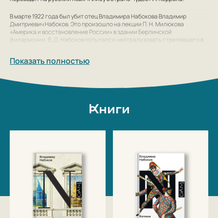
В марте 1922 года был убит отец Владимира Набокова Владимир
Дмитриевич Набоков. Это произошло на лекции П. Н. Милюкова
«Америка и восстановление России» в здании Берлинской
филармонии. В. Д. Набоков попытался нейтрализовать стрелявшего в
Милюкова радикала, но был застрелен его напарником.
Показать полностью
С 1922 года Набоков становится частью русской диаспоры в Берлине,
зарабатывая на жизнь уроками английского языка. В берлинских
газетах и издательствах, организованных русскими эмигрантами,
печатаются рассказы Набокова. В 1927-м году Набоков женится на
Вере Слоним и завершает свой первый роман — «Машенька». После
чего до 1937 года создаёт 8 романов на русском языке, непрерывно
Книги
усложняя свой авторский стиль и всё более смело экспериментируя с
формой. Романы Набокова, не печатавшиеся в Советской России,
имели успех у западной эмиграции, и ныне считаются шедеврами
русской литературы (особ. «Защита Лужина», «Дар», «Приглашение на
казнь»).
Политика нацистских властей Германии в конце 30-х годов положила
конец русской диаспоре в Берлине. Жизнь Набокова с женой-еврейкой
в Германии стала невозможной, и семья Набоковых переезжает в
Париж, а с началом Второй мировой войны эмигрирует в США. С
исчезновением русской диаспоры в Европе Набоков окончательно
потерял своего русскоязычного читателя, и единственной
возможностью продолжить творчество был переход на английский
язык. Свой первый роман на английском языке («Подлинная жизнь