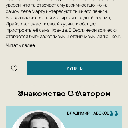
уверен, что та отвечает ему взаимностью, но на
самом деле Марту интересуют лишь его деньги.
Возвращаясь с женой из Тироля в родной Берлин,
Драйер заезжает к своей кузине и обещает
'пристроить' её сына Франца. В Берлине он всячески
старается быть заботливым и отзывчивым 'дядюшкой'.
В то же время небогатый провинциальный юноша
Читать далее
немедленно влюбляется в роскошную Марту, а та
решает использовать его для достижения своих
целей. Следуя классической фабуле бульварного
любовного романа, Набоков создает сложное
КУПИТЬ
психологическое, социальное и философское
произведение.
Знакомство С Автором
ВЛАДИМИР НАБОКОВ