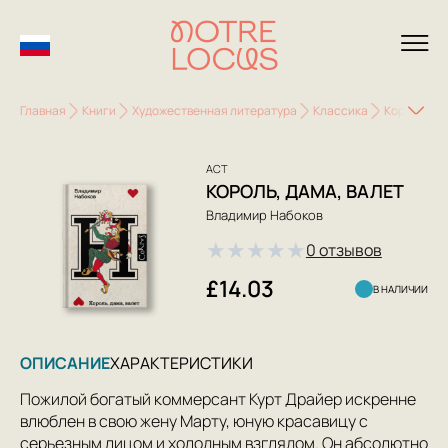
Главная
Книги
Художественная литература
Классика
Король, да
АСТ
КОРОЛЬ, ДАМА, ВАЛЕТ
Владимир Набоков
★
★
★
★
★
0 отзывов
£14.03
В НАЛИЧИИ
ОПИСАНИЕ
ХАРАКТЕРИСТИКИ
Пожилой богатый коммерсант Курт Драйер искренне
влюблен в свою жену Марту, юную красавицу с
серьезным лицом и холодным взглядом. Он абсолютно