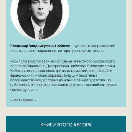
Владимир Владимирович Набоков
— русский и американский
писатель, поэт, переводчик, литературовед и энтомолог.
Родился в аристократической семье известного российского
политика Владимира Дмитриевича Набокова. В обиходе семьи
Набокова использовалось три языка: русский, английский, и
французский, — таким образом, будущий писатель в
совершенстве владел тремя языками с раннего детства. По
собственным словам, он научился читать по-английски прежде,
чем по-русски.…
Читать далее →
КНИГИ ЭТОГО АВТОРА