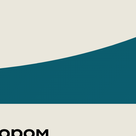
щается, обладает актерским даром и
тавить эффектную точку в конце
лестяще проведенного им
ания. Неутомимый Шерлок Холмс и его
екающийся друг доктор Ватсон дороги
тателей всего мира.
ание вошли романы «Этюд в багровых
«Знак четырех», а также цикл рассказов
ения Шерлока Холмса».
тором