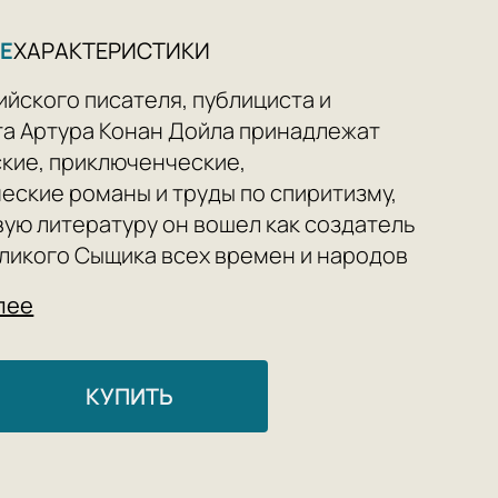
Е
ХАРАКТЕРИСТИКИ
ийского писателя, публициста и
а Артура Конан Дойла принадлежат
кие, приключенческие,
еские романы и труды по спиритизму,
вую литературу он вошел как создатель
ликого Сыщика всех времен и народов
 Холмса.
лее
ый и бесстрашный борец со Злом,
ь острого ума и необыкновенной
КУПИТЬ
льности, с помощью своего
ого метода сыщик решает самые
е головоломки, зачастую спасая этим
кие жизни. Он гениально