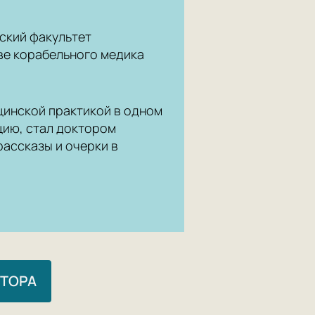
нский факультет
ве корабельного медика
цинской практикой в одном
цию, стал доктором
рассказы и очерки в
ВТОРА