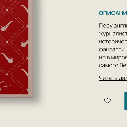
ОПИСАНИ
Перу англ
журналист
историчес
фантастич
но в миро
самого Ве
— Шерлока
Читать да
Благородн
обладател
наблюдате
дедуктивн
запутанны
человечес