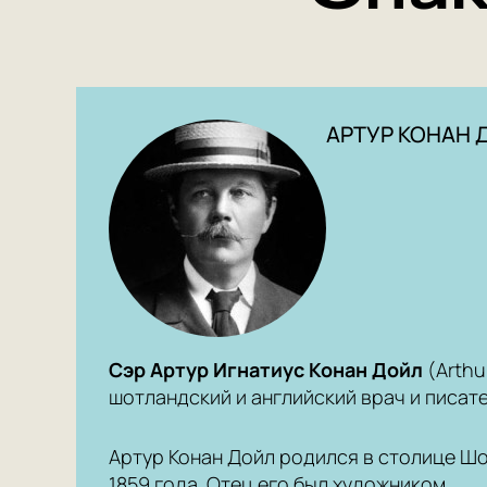
АРТУР КОНАН 
Сэр Артур Игнатиус Конан Дойл
(Arthu
шотландский и английский врач и писате
Артур Конан Дойл родился в столице Ш
1859 года. Отец его был художником.