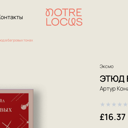
Контакты
юд в багровых тонах
Эксмо
ЭТЮД 
Артур Кон
★
★
★
★
£16.37