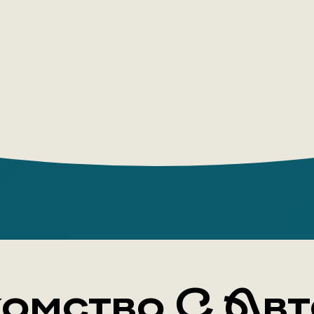
перевопло
умеет пос
каждого б
расследов
легко увл
сердцу чи
В это изд
тонах» и 
«Приключ
омство С Ав