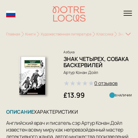
Главная
Книги
Художественная литература
Классика
Знак четыр
Азбука
ЗНАК ЧЕТЫРЕХ, СОБАКА
БАСКЕРВИЛЕЙ
Артур Конан Дойл
★
★
★
★
★
0 отзывов
£13.99
В НАЛИЧИИ
ОПИСАНИЕ
ХАРАКТЕРИСТИКИ
Английский врач и писатель сэр Артур Конан Дойл
известен всему миру как непревзойденный мастер
детективного жанра, автор множества произведений