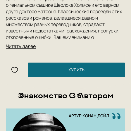
о гениальном сыщике Шерлоке Холмсе и его верном
друге докторе Ватсоне. Классические переводы этих
рассказов и романов, делавшиеся давно и
множеством разных переводчиков, страдают
известными недостатками: расхождения, пропуски,
откровенные ошибки. Вашему вниманию
предлагается романы «Знак четырех» и «Собака
Читать далее
Баскервилей» с новыми переводами, выполненными
Людмилой Бриловой и Сергеем Сухаревым —
мастерами, чьи переводы Кадзуо Исигуро и Рэя
Брэдбери, Фрэнсиса Скотта Фицджеральда и Чарльза
КУПИТЬ
Паллисера, Томаса Де Квинси, Германа Мелвилла и
других давно стали классическими.
Знакомство С Автором
АРТУР КОНАН ДОЙЛ