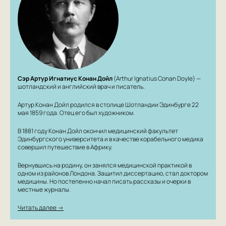
Сэр Артур Игнатиус Конан Дойл
(Arthur Ignatius Conan Doyle) —
шотландский и английский врач и писатель.
Артур Конан Дойл родился в столице Шотландии Эдинбурге 22
мая 1859 года. Отец его был художником.
В 1881 году Конан Дойл окончил медицинский факультет
Эдинбургского университета и в качестве корабельного медика
совершил путешествие в Африку.
Вернувшись на родину, он занялся медицинской практикой в
одном из районов Лондона. Защитил диссертацию, стал доктором
медицины. Но постепенно начал писать рассказы и очерки в
местные журналы.
Читать далее →