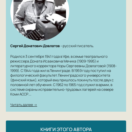
Сергей Донатович Довлатов
– русский писатель.
Родился 3 сентября 1941 года в Уфе, в семье театрального
режиссера Доната Исааковича Мечика (1909-1995) и
литературного корректора Норы Сергеевны Довлатовой (1908-
1999). С 1944 года жил в Ленинграде. В 1959 году поступил на
филологический факультет Ленинградского университета
(финский язык), который ему пришлось покинуть после двух с
половиной лет обучения. С 1962 по 1965 год служил в армии, в
системе охраны исправительно-трудовых лагерей на севере
Коми АССР.…
Читать далее →
КНИГИ ЭТОГО АВТОРА