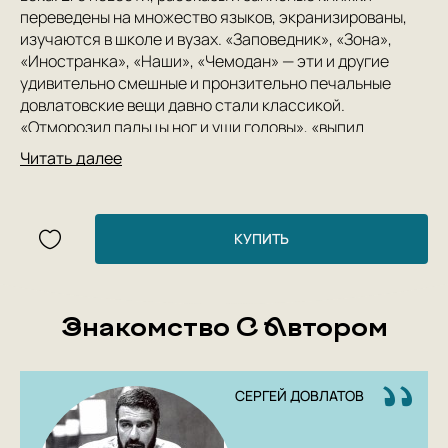
переведены на множество языков, экранизированы,
изучаются в школе и вузах. «Заповедник», «Зона»,
«Иностранка», «Наши», «Чемодан» — эти и другие
удивительно смешные и пронзительно печальные
довлатовские вещи давно стали классикой.
«Отморозил пальцы ног и уши головы», «выпил
накануне — ощущение, как будто проглотил заячью
Читать далее
шапку с ушами», «алкоголизм излечим — пьянство —
нет» — шутки Довлатова запоминаешь сразу и на всю
жизнь, а книги перечитываешь десятки раз. Они
никогда не надоедают.
КУПИТЬ
Знакомство С Автором
СЕРГЕЙ ДОВЛАТОВ