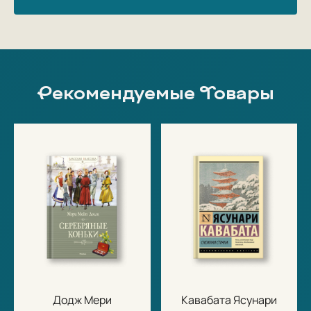
Рекомендуемые Товары
Додж Мери
Кавабата Ясунари