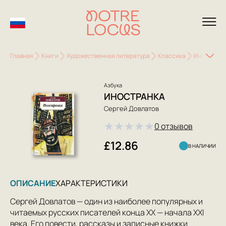
Главная
Книги
Художественная литература
Классика
Иностранк
Азбука
ИНОСТРАНКА
Сергей Довлатов
★
★
★
★
★
0 отзывов
£12.86
В НАЛИЧИИ
ОПИСАНИЕ
ХАРАКТЕРИСТИКИ
Сергей Довлатов — один из наиболее популярных и
читаемых русских писателей конца ХХ — начала XXI
века. Его повести, рассказы и записные книжки