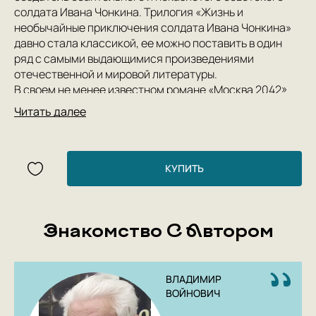
солдата Ивана Чонкина. Трилогия «Жизнь и
необычайные приключения солдата Ивана Чонкина»
давно стала классикой, ее можно поставить в один
ряд с самыми выдающимися произведениями
отечественной и мировой литературы.
В своем не менее известном романе «Москва 2042»
Владимир Войнович изобразил будущую столицу, где
Читать далее
наконец-то «впервые в истории» построен
коммунизм, правда, пока что лишь в одном этом
городе. Московская коммунистическая республика
(МОСКОРЕП) отделена от всей остальной страны
КУПИТЬ
высокой оградой с колючей проволокой, а что
творится на ее улицах и в головах ее жителей,
читателю предстоит узнать из уст главного героя,
Знакомство С Автором
писателя Виталия Карцева, угодившего в эту
сказочную Москву с помощью машины времени.
Роман был написал в 1986 году в эмиграции и, по
словам автора, многие его реалии нашли свое
ВЛАДИМИР
неожиданное воплощение в современном обществе.
ВОЙНОВИЧ