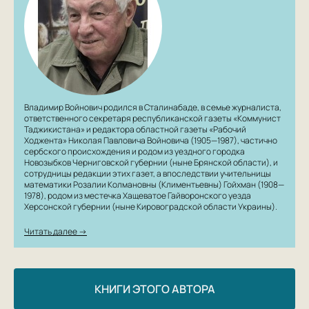
Владимир Войнович родился в Сталинабаде, в семье журналиста,
ответственного секретаря республиканской газеты «Коммунист
Таджикистана» и редактора областной газеты «Рабочий
Ходжента» Николая Павловича Войновича (1905—1987), частично
сербского происхождения и родом из уездного городка
Новозыбков Черниговской губернии (ныне Брянской области), и
сотрудницы редакции этих газет, а впоследствии учительницы
математики Розалии Колмановны (Климентьевны) Гойхман (1908—
1978), родом из местечка Хащеватое Гайворонского уезда
Херсонской губернии (ныне Кировоградской области Украины).
Читать далее →
КНИГИ ЭТОГО АВТОРА