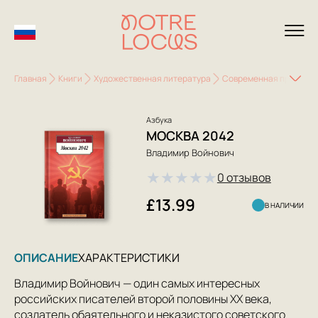
Главная
Книги
Художественная литература
Современная проза
Азбука
МОСКВА 2042
Владимир Войнович
★
★
★
★
★
0 отзывов
£13.99
В НАЛИЧИИ
ОПИСАНИЕ
ХАРАКТЕРИСТИКИ
Владимир Войнович — один самых интересных
российских писателей второй половины ХХ века,
создатель обаятельного и неказистого советского