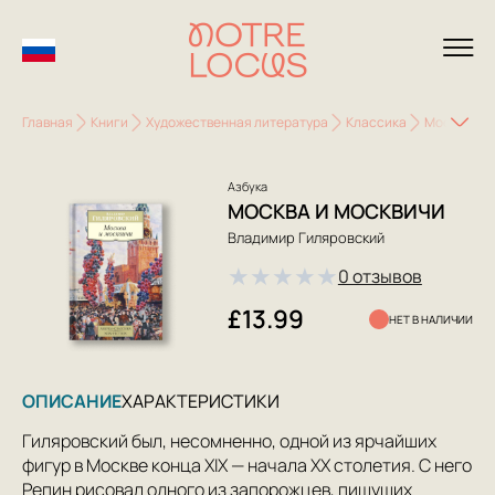
Главная
Книги
Художественная литература
Классика
Москва и 
Азбука
МОСКВА И МОСКВИЧИ
Владимир Гиляровский
★
★
★
★
★
0 отзывов
£13.99
НЕТ В НАЛИЧИИ
ОПИСАНИЕ
ХАРАКТЕРИСТИКИ
Гиляровский был, несомненно, одной из ярчайших
фигур в Москве конца XIX — начала XX столетия. С него
Репин рисовал одного из запорожцев, пишущих