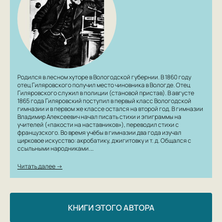
Родился в лесном хуторе в Вологодской губернии. В 1860 году
отец Гиляровского получил место чиновника в Вологде. Отец
Гиляровского служил в полиции (становой пристав). В августе
1865 года Гиляровский поступил в первый класс Вологодской
гимназии и в первом же классе остался на второй год. В гимназии
Владимир Алексеевич начал писать стихи и эпиграммы на
учителей («пакости на наставников»), переводил стихи с
французского. Во время учёбы в гимназии два года изучал
цирковое искусство: акробатику, джигитовку и т. д. Общался с
ссыльными народниками.…
Читать далее →
КНИГИ ЭТОГО АВТОРА