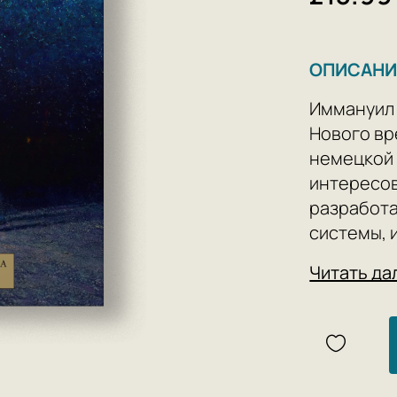
ОПИСАНИ
Иммануил 
Нового вр
немецкой 
интересов
разработ
системы, 
физике и 
Читать да
работами
переворот
называемы
Третья из
суждения»