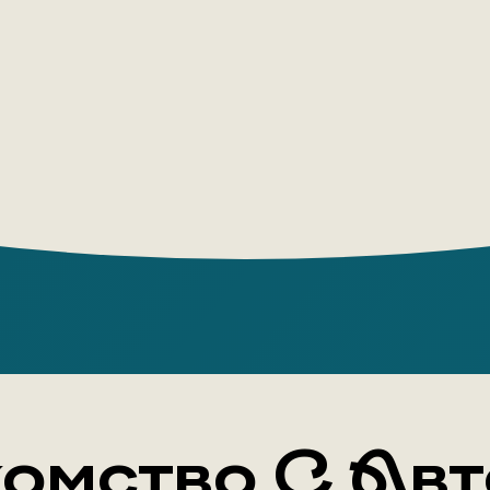
одним из 
мировой э
мере повл
Шеллинга,
XIX и XX 
полемизир
день оста
размышлен
искусства
омство С Ав