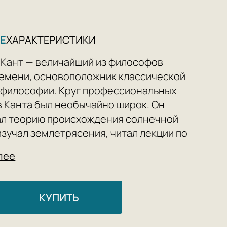
Е
ХАРАКТЕРИСТИКИ
Кант — величайший из философов
емени, основоположник классической
философии. Круг профессиональных
 Канта был необычайно широк. Он
ал теорию происхождения солнечной
изучал землетрясения, читал лекции по
географии. Однако самыми значимыми
лее
 Канта, совершившими подлинный
 в области мысли, являются так
е «критические труды».
КУПИТЬ
 «Критик» Канта, «Критика способности
 датируется 1790-м годом и является