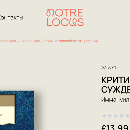
Контакты
философия
Философия
Критика способности суждения
Азбука
КРИТ
СУЖД
Иммануил
★
★
★
★
£13.99