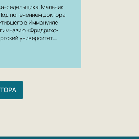
ка-седельщика. Мальчик
 Под попечением доктора
етившего в Иммануиле
 гимназию «Фридрихс-
ергский университет.…
ВТОРА