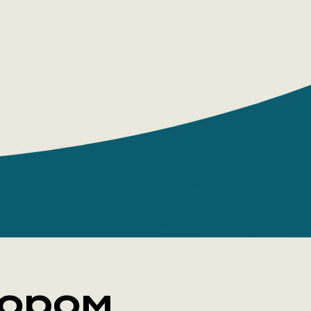
важнейших произведений в истории
стетической мысли. В той или иной
иявший на воззрения Шиллера, Гёте,
 Гегеля, а также русских мыслителей
веков, принимавших идеи Канта или же
овавших с ними, этот труд и по сей
ется бесценным источником пищи для
ий в области философии красоты и
.
тором