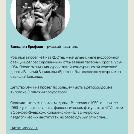
Венедикт Ерофеев
— русский писатель.
Родился в посёлке Нива-2. Отец — начальник железнодорожной
станции, репрессированный и отбывавший лагерный срок в 1939-
1954. После окончания курсов путейцев Мурманской железной
дороги Василий Васильевич Ерофеев был назначен дежурным по
станции Пояконда.
Детство Веничка провёл по большей части в детском доме в
Кировске (Кольский полуостров).
Окончил школу с золотой медалью. В середине 1950-х — начале
1960-х учился сначала на филологическом факультете МГУ, потом
в Орехово-Зуевском, Коломенском и Владимирском
педагогических институтах, но отовсюду был отчислен.…
Читать далее →