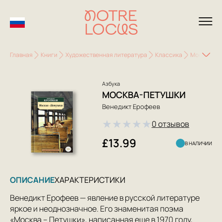
Главная
Книги
Художественная литература
Классика
Москва-Пе
Азбука
МОСКВА-ПЕТУШКИ
Венедикт Ерофеев
★
★
★
★
★
0 отзывов
£13.99
В НАЛИЧИИ
ОПИСАНИЕ
ХАРАКТЕРИСТИКИ
Венедикт Ерофеев — явление в русской литературе
яркое и неоднозначное. Его знаменитая поэма
«Москва – Петушки», написанная еще в 1970 году,