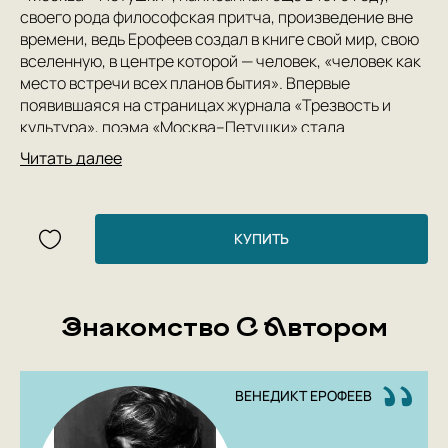
своего рода философская притча, произведение вне
времени, ведь Ерофеев создал в книге свой мир, свою
вселенную, в центре которой — человек, «человек как
место встречи всех планов бытия». Впервые
появившаяся на страницах журнала «Трезвость и
культура», поэма «Москва–Петушки» стала
настоящим откровением для читателей и позднее
Читать далее
была переведена на множество языков мира.
«Во вселенной Ерофеева не существует здравого
смысла, логики, тут нет закона, порядка. Если
смотреть на него снаружи, он останется непонятым.
КУПИТЬ
Только включившись в поэтику Ерофеева, только
перейдя на его сюрреалистический язык, только став
одним из персонажей, в конце концов — соавтором,
Знакомство С Автором
читатель может ощутить идейную напряженность
философско-религиозного диалога, который ведут
„високосные люди“. Но и тогда читатель сможет
узнать ерофеевскую картину мира, но не понять ее.
ВЕНЕДИКТ ЕРОФЕЕВ
Истину ведь вообще нельзя получить из вторых рук»
(А. Генис).