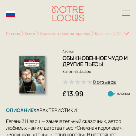
Главная
Книги
Художественная литература
Классика
Обыкновенн
Азбука
ОБЫКНОВЕННОЕ ЧУДО И
ДРУГИЕ ПЬЕСЫ
Евгений Шварц
★
★
★
★
★
0 отзывов
£13.99
В НАЛИЧИИ
ОПИСАНИЕ
ХАРАКТЕРИСТИКИ
Евгений Шварц — замечательный сказочник, автор
любимых нами с детства пьес «Снежная королева»,
«Золушка», «Тень», «Голый король». В настоящее