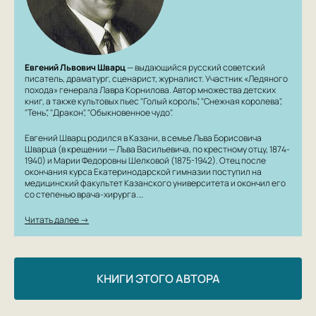
Евгений Львович Шварц
— выдающийся русский советский
писатель, драматург, сценарист, журналист. Участник «Ледяного
похода» генерала Лавра Корнилова. Автор множества детских
книг, а также культовых пьес "Голый король", "Снежная королева",
"Тень", "Дракон", "Обыкновенное чудо".
Евгений Шварц родился в Казани, в семье Льва Борисовича
Шварца (в крещении — Льва Васильевича, по крестному отцу, 1874-
1940) и Марии Федоровны Шелковой (1875-1942). Отец после
окончания курса Екатеринодарской гимназии поступил на
медицинский факультет Казанского университета и окончил его
со степенью врача-хирурга.…
Читать далее →
КНИГИ ЭТОГО АВТОРА