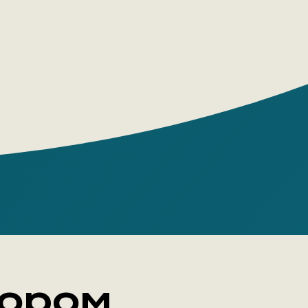
я благовоспитанным мальчикам,
 дерзкие (и при этом разные, и каждый
ь!) сорванцы Том и Гек стали
ем «американской мечты». С отвагой,
 верой в себя добиваются они своего
вободу и счастье — в школе и в церкви;
ом острове Джексона, будучи
 на судебном заседании, когда нужно
виновного; в страшном заброшенном
 спрятан клад, и в лабиринтах пещеры
а.
тором