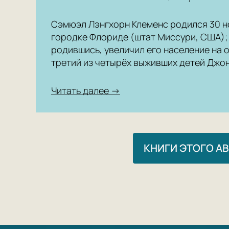
Сэмюэл Лэнгхорн Клеменс родился 30 н
городке Флориде (штат Миссури, США); 
родившись, увеличил его население на о
третий из четырёх выживших детей Джон
Читать далее →
КНИГИ ЭТОГО А