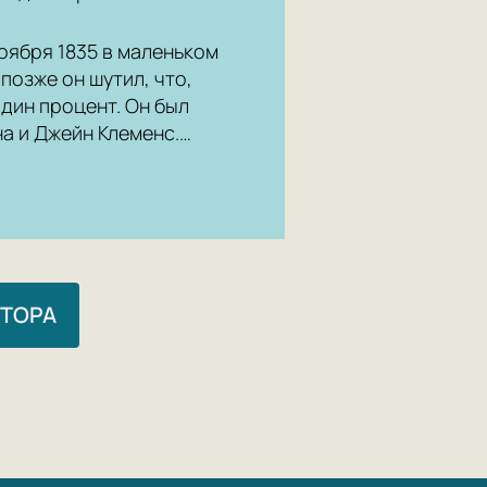
оября 1835 в маленьком
позже он шутил, что,
дин процент. Он был
а и Джейн Клеменс.…
ВТОРА