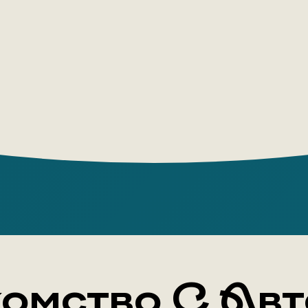
вести себ
веселые и
— личност
воплощени
задором и
права на с
на лесист
пиратами;
спасти не
доме, где
Мак-Дугал
омство С Ав