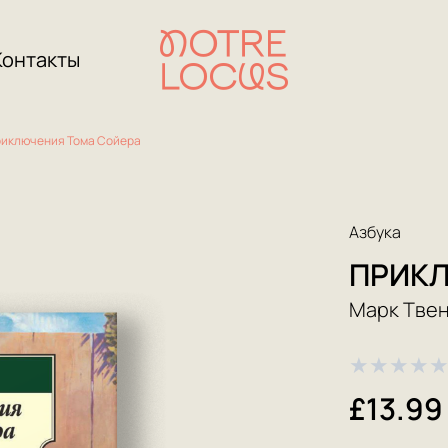
Контакты
иключения Тома Сойера
Азбука
ПРИКЛ
Марк Тве
★
★
★
★
£13.99