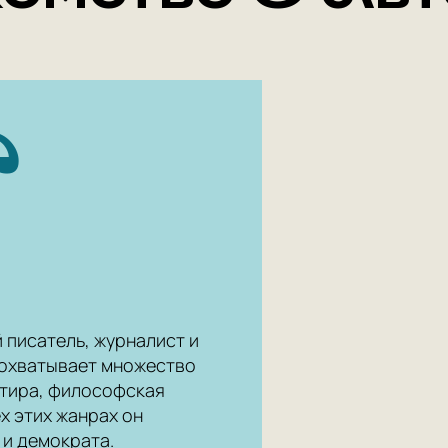
писатель, журналист и
 охватывает множество
атира, философская
ех этих жанрах он
 и демократа.