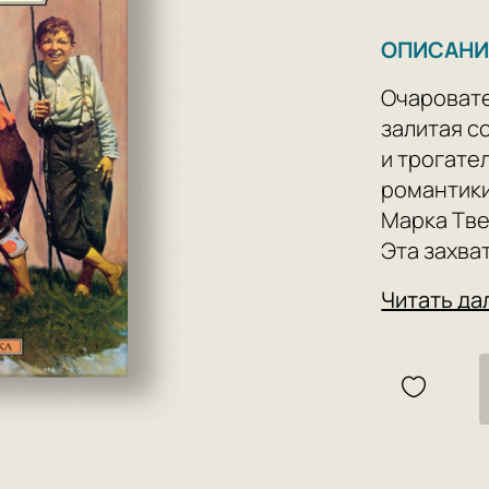
ОПИСАНИ
Очаровате
залитая с
и трогате
романтики
Марка Тве
Эта захва
мальчишек
Читать да
беспризор
стала кла
Марк Твен
детей, о 
человека.
подчиняяс