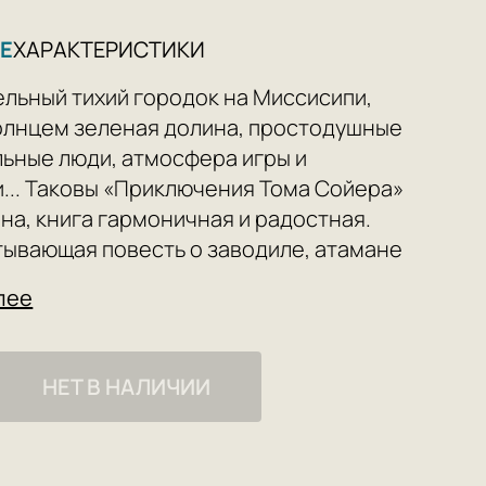
Е
ХАРАКТЕРИСТИКИ
льный тихий городок на Миссисипи,
олнцем зеленая долина, простодушные
льные люди, атмосфера игры и
... Таковы «Приключения Тома Сойера»
на, книга гармоничная и радостная.
тывающая повесть о заводиле, атамане
 Томе Сойере и его друге,
лее
нике Гекльберри Финне почти сразу
ссикой детской литературы. При этом
 уверял, что его книга «вовсе не для
НЕТ В НАЛИЧИИ
нет. Она заинтересует только взрослого
 Она и написана для взрослых». Не
ь представлениям о том, как надлежит