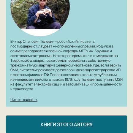
Виктор Олегович Пелевин – российский писатель,
постмодернист, лауреат многочисленных премий. Родился в
семье преподавателя военной кафедры МГТУ им. Баумана и
завотделом гастронома. Некоторое время жил в коммуналке на
Тверском бульваре, позже семья переехала в собственную
трехкомнатную квартиру в Северном Чертанове, где, если верить
СМИ, писатель проживает до сих пор и даже зарегистрировал ИП
в местном филиале ПФ. После окончания школы с углубленным
изучением английского языка в 1979 году Пелевин поступил в МЭИ
на факультет электрификации и автоматизации промышленности
и транспорта.…
Читать далее →
КНИГИ ЭТОГО АВТОРА