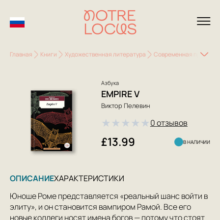
Главная
Книги
Художественная литература
Современная проза
Азбука
EMPIRE V
Виктор Пелевин
★
★
★
★
★
0 отзывов
£13.99
В НАЛИЧИИ
ОПИСАНИЕ
ХАРАКТЕРИСТИКИ
Юноше Роме представляется «реальный шанс войти в
элиту», и он становится вампиром Рамой. Все его
новые коллеги носят имена богов — потому что стоят