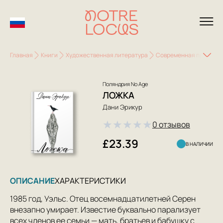
Главная
Книги
Художественная литература
Современная проза
Поляндрия No Age
ЛОЖКА
Дани Эрикур
★
★
★
★
★
0 отзывов
£23.39
В НАЛИЧИИ
ОПИСАНИЕ
ХАРАКТЕРИСТИКИ
1985 год, Уэльс. Отец восемнадцатилетней Серен
внезапно умирает. Известие буквально парализует
всех членов ее семьи — мать, братьев и бабушку с