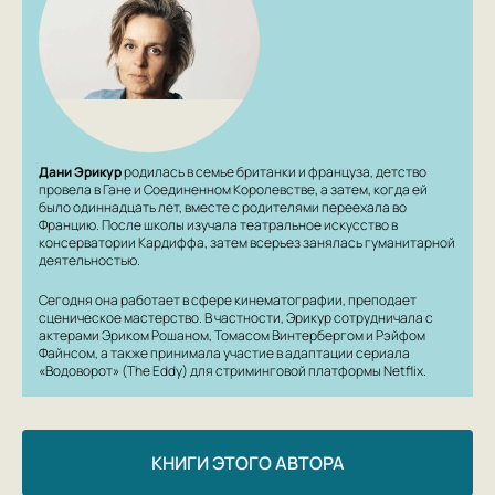
Дани Эрикур
родилась в семье британки и француза, детство
провела в Гане и Соединенном Королевстве, а затем, когда ей
было одиннадцать лет, вместе с родителями переехала во
Францию. После школы изучала театральное искусство в
консерватории Кардиффа, затем всерьез занялась гуманитарной
деятельностью.
Сегодня она работает в сфере кинематографии, преподает
сценическое мастерство. В частности, Эрикур сотрудничала с
актерами Эриком Рошаном, Томасом Винтербергом и Рэйфом
Файнсом, а также принимала участие в адаптации сериала
«Водоворот» (The Eddy) для стриминговой платформы Netflix.
КНИГИ ЭТОГО АВТОРА