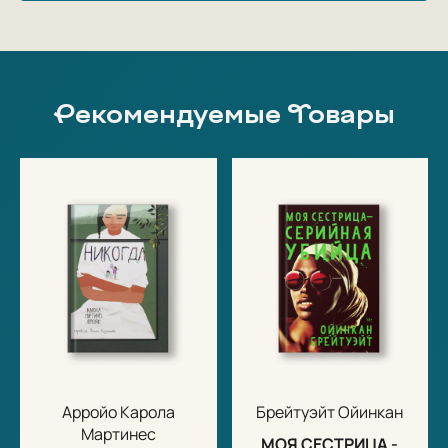
Рекомендуемые Товары
Арройо Карола
Брейтуэйт Ойинкан
Мартинес
МОЯ СЕСТРИЦА -