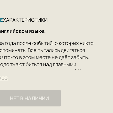
Е
ХАРАКТЕРИСТИКИ
английском языке.
а года после событий, о которых никто
вспоминать. Все пытались двигаться
 что-то в этом месте не даёт забыть.
одолжают биться над главными
и вопросами: что такое семья? Что
лее
бщество? И чем, если вообще чем-то,
 пожертвовать, чтобы их защитить?
ли Бьорнстада пытаются преодолеть
НЕТ В НАЛИЧИИ
на горизонте маячат большие
 Кто-то возвращается домой после