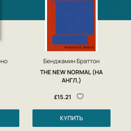
оно
Бенджамин Браттон
THE NEW NORMAL (НА
АНГЛ.)
£15.21
КУПИТЬ