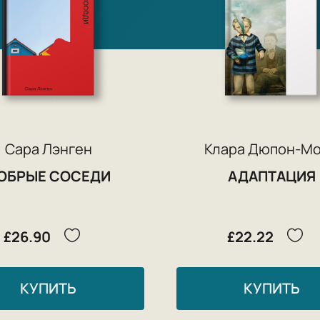
Сара Лэнген
Клара Дюпон-М
ОБРЫЕ СОСЕДИ
АДАПТАЦИЯ
£26.90
£22.22
КУПИТЬ
КУПИТЬ