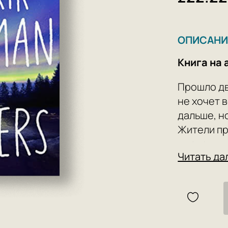
ОПИСАНИ
Книга на 
Прошло дв
не хочет 
дальше, но
Жители пр
жизненным
Читать да
такое соо
мы готовы
Пока жите
прошлое, 
перемены.