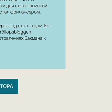
да и для стокгольмской
 стал фрилансером.
рез год стал отцом. Его
röllopsbloggen
отовлениях Бакмана к
ВТОРА