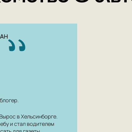
МАН
блогер.
 Вырос в Хельсинборге.
чебу и стал водителем
исать для газеты