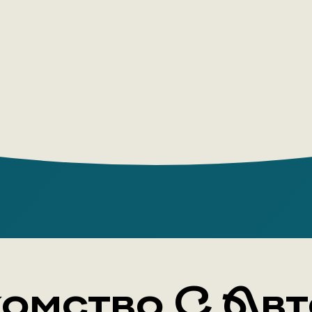
долгого о
влюбится,
кто-то сд
поддастся
кто-то во
омство С Ав