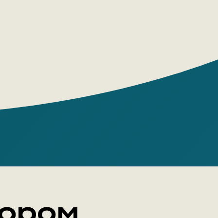
тсутствия. Кого-то похоронят. Кто-то
 кто-то попытается спасти свой брак, а
елает всё ради своих детей. Кто-то
 ненависти, кто-то будет бороться, а
зьмёт ружьё и пойдёт к ледовой арене.
тором