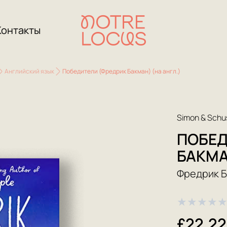
Контакты
Английский язык
Победители (Фредрик Бакман) (на англ.)
Simon & Schu
ПОБЕД
БАКМА
Фредрик 
★
★
★
★
£22.22