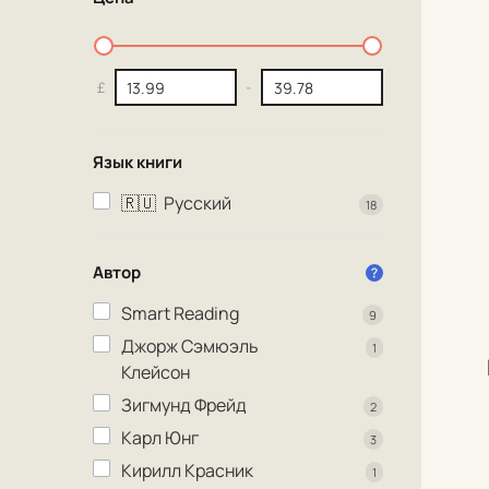
£
-
Язык книги
🇷🇺
Русский
18
Автор
Smart Reading
9
Джорж Сэмюэль
1
Клейсон
Зигмунд Фрейд
2
Карл Юнг
3
Кирилл Красник
1