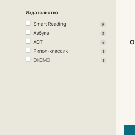
Издательство
Smart Reading
9
Азбука
3
О
АСТ
4
Рипол-классик
1
ЭКСМО
1