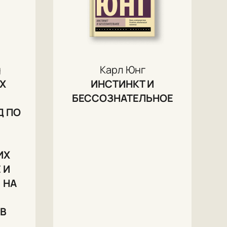
g
Карл Юнг
Х
ИНСТИНКТ И
БЕССОЗНАТЕЛЬНОЕ
Д ПО
ИХ
 И
 НА
ОВ