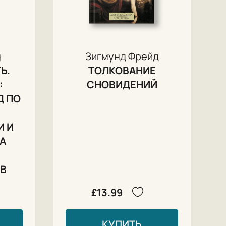
g
Зигмунд Фрейд
Ь.
ТОЛКОВАНИЕ
:
СНОВИДЕНИЙ
Д ПО
И И
А
ОВ
£13.99
КУПИТЬ