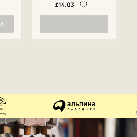
£14.03
И