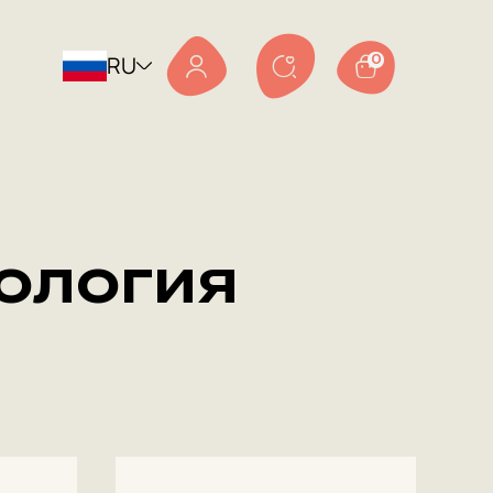
RU
0
ология