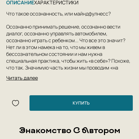
ОПИСАНИЕ
ХАРАКТЕРИСТИКИ
Что такое осознанность, или майндфулнесc?
Осознанно принимать решение, осознанно вести
диалог, осознанно управлять автомобилем,
осознанно играть с ребенком... Что все это значит?
Нет ли в этом намека на то, что мы живем в
бессознательном состоянии и нам нужна
специальная практика, чтобы жить «в себе»? Похоже,
что так. Значимую часть жизни мы проводим «на
автомате», существуя скорее в своей голове, нежели в
Читать далее
реальности. Мы едим, просматривая ленту
«Фейсбука»; ведем машину, слушая подкаст;
занимаемся любовью, планируя завтрашнюю встречу.
Красивейший закат над океаном не может отвлечь нас
КУПИТЬ
от поглощающего диалога с внутренним критиком и
проживания провала, случившегося год назад.
Неудивительно, что наша жизнь, происходящая в этот
конкретный момент, приносит нам так мало
Знакомство С Автором
удовольствия и удовлетворения.