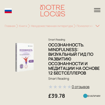
Главная
Книги
Нехудожественная литература
Психология
Класс
Smart Reading
ОСОЗНАННОСТЬ.
MINDFULNESS:
ВИЗУАЛЬНЫЙ ГИД ПО
РАЗВИТИЮ
ОСОЗНАННОСТИ И
МЕДИТАЦИИ НА ОСНОВЕ
12 БЕСТСЕЛЛЕРОВ
Smart Reading
★
★
★
★
★
0 отзывов
£39.78
В НАЛИЧИИ