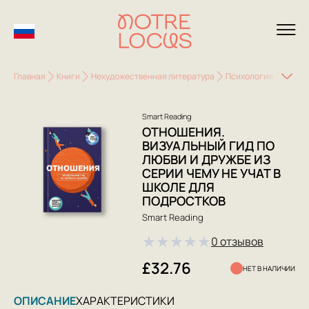
Главная
Книги
Нехудожественная литература
Психология
Попул
Smart Reading
ОТНОШЕНИЯ.
ВИЗУАЛЬНЫЙ ГИД ПО
ЛЮБВИ И ДРУЖБЕ ИЗ
СЕРИИ ЧЕМУ НЕ УЧАТ В
ШКОЛЕ ДЛЯ
ПОДРОСТКОВ
Smart Reading
★
★
★
★
★
0 отзывов
£32.76
НЕТ В НАЛИЧИИ
ОПИСАНИЕ
ХАРАКТЕРИСТИКИ