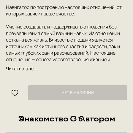
Навигатор по построению настоящих отношений, от
которых зависит ваше счастье.
Умение создавать и поддерживать отношения без
преувеличения самый важный навык. Из отношений
соткана вся жизнь. Близость с людьми является
источником как истинного счастья и радости, так и
самых глубоких ран и разочарований. Настоящие
отношения — основа удовлетворения жизнью и
долголетия (научно доказано Гарвардским
Читать далее
исследованием).
Что же мы делаем, чтобы научиться строить
отношения? Как учим этому своих детей? В школьной
НЕТ В НАЛИЧИИ
программе такого предмета нет. Нам приходиться
учиться и учить на собственных ошибках, перенимая
не самый успешный опыт близкого окружения. Пора
Знакомство С Автором
это исправить!
В книге “Отношения. Визуальный гид по любви и