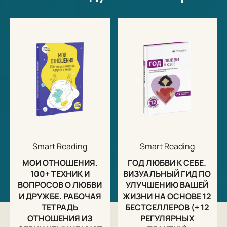
Учиться строить отношения никогда не поздно, но
самое лучшее время — детство и юношество, когда
активно развивается социальный интеллект и
человек впервые формулирует эти вопросы, будучи
открыт к ответам. Не упустите его!
Smart Reading
Smart Reading
МОИ ОТНОШЕНИЯ.
ГОД ЛЮБВИ К СЕБЕ.
100+ ТЕХНИК И
ВИЗУАЛЬНЫЙ ГИД ПО
ВОПРОСОВ О ЛЮБВИ
УЛУЧШЕНИЮ ВАШЕЙ
И ДРУЖБЕ. РАБОЧАЯ
ЖИЗНИ НА ОСНОВЕ 12
ТЕТРАДЬ
БЕСТСЕЛЛЕРОВ (+ 12
ОТНОШЕНИЯ ИЗ
РЕГУЛЯРНЫХ